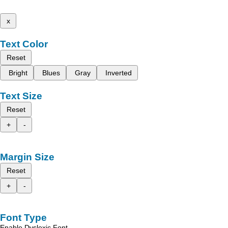
x
Text Color
Reset
Bright
Blues
Gray
Inverted
Text Size
Reset
+
-
Margin Size
Reset
+
-
Font Type
Enable Dyslexic Font