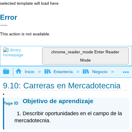
selected template will load here
Error
This action is not available.
chrome_reader_mode
Enter Reader
Mode
Expandir/contraer jerarquía global
Inicio
Estantería
Negocio
Ne
9.10: Carreras en Mercadotecnia
Objetivo de aprendizaje
Page ID
Describir oportunidades en el campo de la
mercadotecnia.