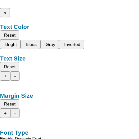
x
Text Color
Reset
Bright
Blues
Gray
Inverted
Text Size
Reset
+
-
Margin Size
Reset
+
-
Font Type
Enable Dyslexic Font