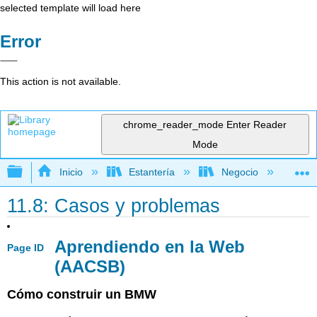
selected template will load here
Error
This action is not available.
chrome_reader_mode
Enter Reader
Mode
Expandir/contraer jerarquía global
Inicio
Estantería
Negocio
Ne
11.8: Casos y problemas
Aprendiendo en la Web
Page ID
(AACSB)
Cómo construir un BMW