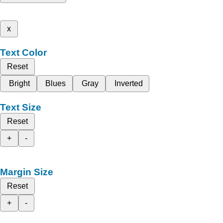
x
Text Color
Reset
Bright
Blues
Gray
Inverted
Text Size
Reset
+
-
Margin Size
Reset
+
-