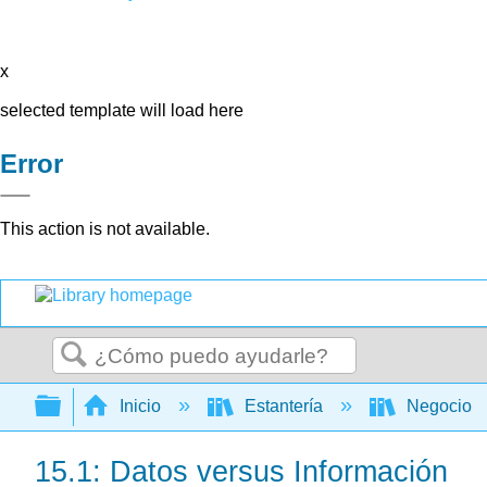
x
selected template will load here
Error
This action is not available.
Buscar
Expandir/contraer jerarquía global
Inicio
Estantería
Negocio
15.1: Datos versus Información