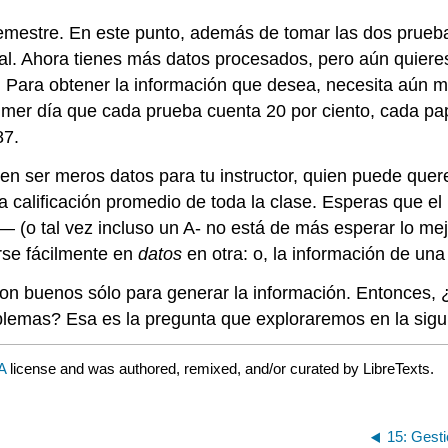
emestre. En este punto, además de tomar las dos prueba
inal. Ahora tienes más datos procesados, pero aún quiere
 Para obtener la información que desea, necesita aún má
imer día que cada prueba cuenta 20 por ciento, cada pape
87.
en ser meros datos para tu instructor, quien puede quere
la calificación promedio de toda la clase. Esperas que e
(o tal vez incluso un A- no está de más esperar lo mejor
rse fácilmente en
datos
en otra: o, la información de un
 son buenos sólo para generar la información. Entonces,
oblemas? Esa es la pregunta que exploraremos en la sigu
SA
license and was authored, remixed, and/or curated by LibreTexts.
15: Gesti