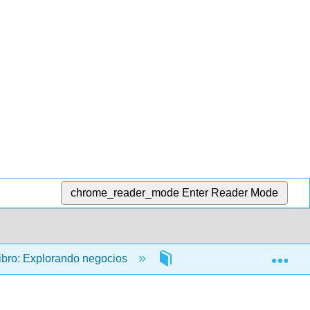
chrome_reader_mode
Enter Reader Mode
Exp
ibro: Explorando negocios
15: Gestión de la informac