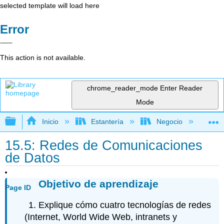
selected template will load here
Error
This action is not available.
chrome_reader_mode
Enter Reader
Mode
Expandir/contraer jerarquía global
Inicio
Estantería
Negocio
Ne
15.5: Redes de Comunicaciones
de Datos
Objetivo de aprendizaje
Page ID
Explique cómo cuatro tecnologías de redes
(Internet, World Wide Web, intranets y