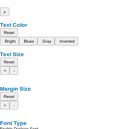
x
Text Color
Reset
Bright
Blues
Gray
Inverted
Text Size
Reset
+
-
Margin Size
Reset
+
-
Font Type
Enable Dyslexic Font