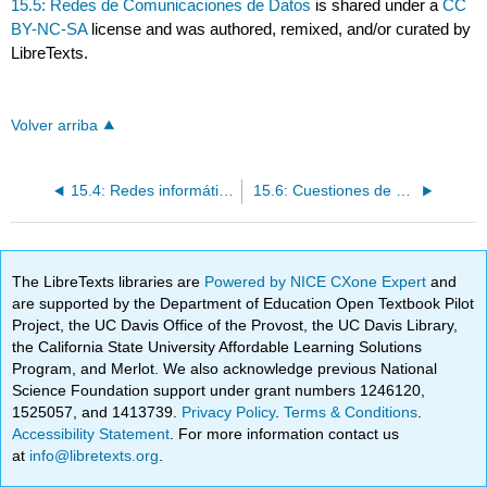
15.5: Redes de Comunicaciones de Datos
is shared under a
CC
BY-NC-SA
license and was authored, remixed, and/or curated by
LibreTexts.
Volver arriba
15.4: Redes informáticas y computación en la nube
15.6: Cuestiones de seguridad en la comunicación electrónica
The LibreTexts libraries are
Powered by NICE CXone Expert
and
are supported by the Department of Education Open Textbook Pilot
Project, the UC Davis Office of the Provost, the UC Davis Library,
the California State University Affordable Learning Solutions
Program, and Merlot. We also acknowledge previous National
Science Foundation support under grant numbers 1246120,
1525057, and 1413739.
Privacy Policy
.
Terms & Conditions
.
Accessibility Statement
. For more information contact us
at
info@libretexts.org
.