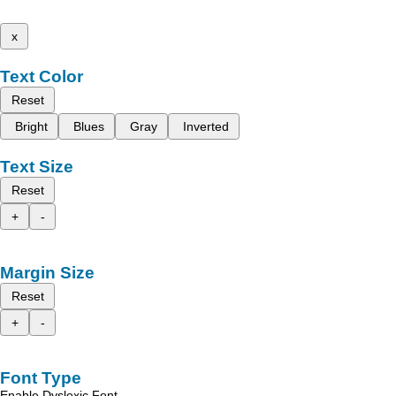
x
Text Color
Reset
Bright
Blues
Gray
Inverted
Text Size
Reset
+
-
Margin Size
Reset
+
-
Font Type
Enable Dyslexic Font