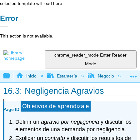
selected template will load here
Error
This action is not available.
chrome_reader_mode
Enter Reader
Mode
Expandir/contraer jerarquía global
Inicio
Estantería
Negocio
Ne
16.3: Negligencia Agravios
Objetivos de aprendizaje
Page ID
Definir un
agravio por negligencia
y discutir los
elementos de una demanda por negligencia.
Explicar un
contrato
y discutir los requisitos de