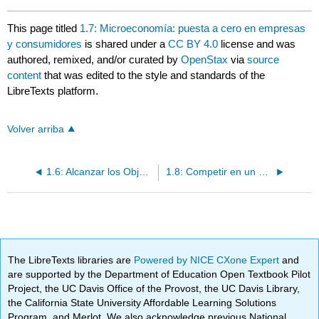
This page titled
1.7: Microeconomía: puesta a cero en empresas
y consumidores
is shared under a
CC BY 4.0
license and was
authored, remixed, and/or curated by
OpenStax
via
source
content
that was edited to the style and standards of the
LibreTexts platform.
Volver arriba
1.6: Alcanzar los Objetivos Macroeconómicos
1.8: Competir en un mercado libre
The LibreTexts libraries are
Powered by NICE CXone Expert
and
are supported by the Department of Education Open Textbook Pilot
Project, the UC Davis Office of the Provost, the UC Davis Library,
the California State University Affordable Learning Solutions
Program, and Merlot. We also acknowledge previous National