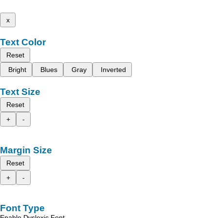
x
Text Color
Reset
Bright
Blues
Gray
Inverted
Text Size
Reset
+
-
Margin Size
Reset
+
-
Font Type
Enable Dyslexic Font