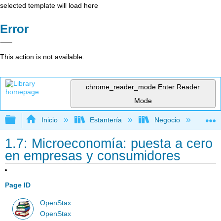
selected template will load here
Error
This action is not available.
chrome_reader_mode
Enter Reader
Mode
Expandir/contraer jerarquía global
Inicio
Estantería
Negocio
Ne
1.7: Microeconomía: puesta a cero
en empresas y consumidores
Page ID
OpenStax
OpenStax