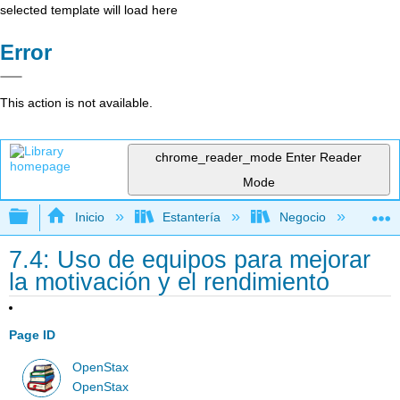
selected template will load here
Error
This action is not available.
chrome_reader_mode
Enter Reader
Mode
Expandir/contraer jerarquía global
Inicio
Estantería
Negocio
Ne
7.4: Uso de equipos para mejorar
la motivación y el rendimiento
Page ID
OpenStax
OpenStax