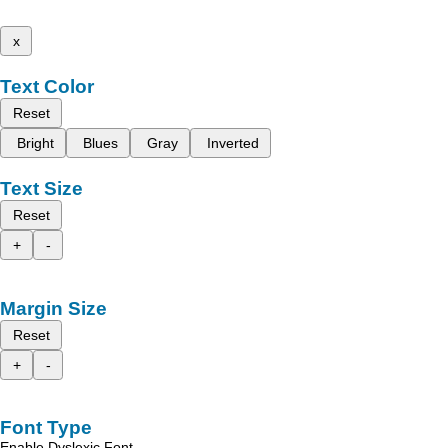
x
Text Color
Reset
Bright
Blues
Gray
Inverted
Text Size
Reset
+
-
Margin Size
Reset
+
-
Font Type
Enable Dyslexic Font