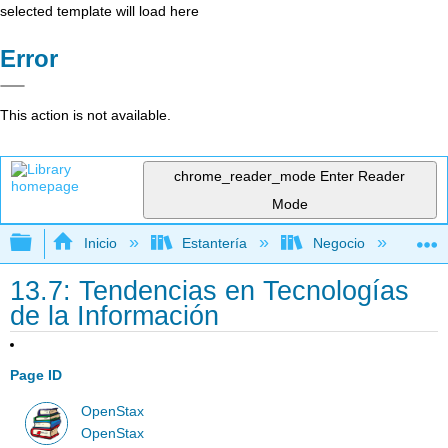
selected template will load here
Error
This action is not available.
chrome_reader_mode
Enter Reader
Mode
Expandir/contraer jerarquía global
Inicio
Estantería
Negocio
Ne
13.7: Tendencias en Tecnologías
de la Información
Page ID
OpenStax
OpenStax