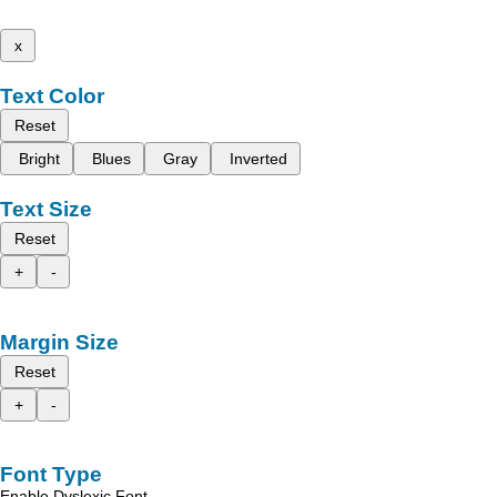
x
Text Color
Reset
Bright
Blues
Gray
Inverted
Text Size
Reset
+
-
Margin Size
Reset
+
-
Font Type
Enable Dyslexic Font