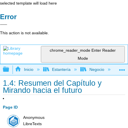
selected template will load here
Error
This action is not available.
chrome_reader_mode
Enter Reader
Mode
Expandir/contraer jerarquía global
Inicio
Estantería
Negocio
Ne
1.4: Resumen del Capítulo y
Mirando hacia el futuro
Page ID
Anonymous
LibreTexts