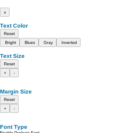
x
Text Color
Reset
Bright
Blues
Gray
Inverted
Text Size
Reset
+
-
Margin Size
Reset
+
-
Font Type
Enable Dyslexic Font