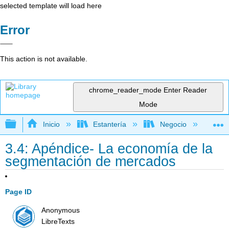
selected template will load here
Error
This action is not available.
chrome_reader_mode
Enter Reader
Mode
Expandir/contraer jerarquía global
Inicio
Estantería
Negocio
Ne
3.4: Apéndice- La economía de la
segmentación de mercados
Page ID
Anonymous
LibreTexts