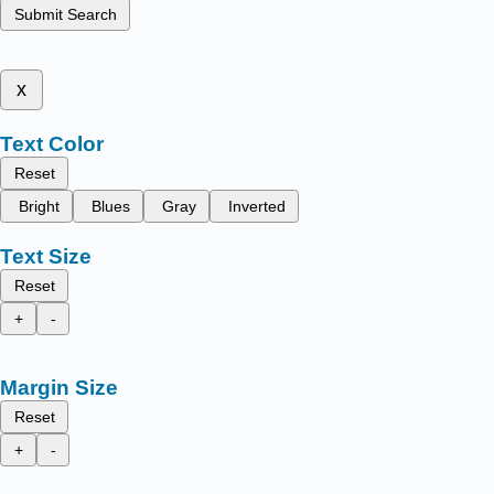
Submit Search
x
Text Color
Reset
Bright
Blues
Gray
Inverted
Text Size
Reset
+
-
Margin Size
Reset
+
-