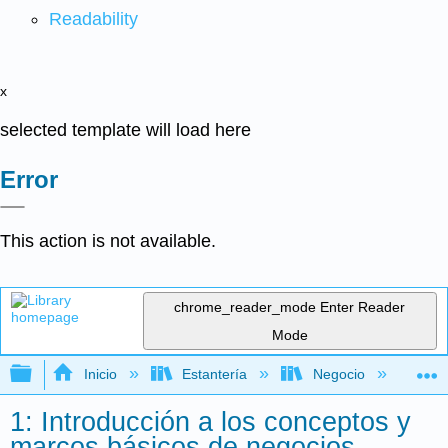
Readability
x
selected template will load here
Error
This action is not available.
chrome_reader_mode
Enter Reader
Mode
Expandir/contraer jerarquía global
Inicio
Estantería
Negocio
Ne
1: Introducción a los conceptos y
marcos básicos de negocios