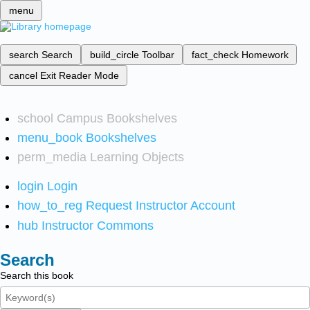
menu
search
Search
build_circle
Toolbar
fact_check
Homework
cancel
Exit Reader Mode
school
Campus Bookshelves
menu_book
Bookshelves
perm_media
Learning Objects
login
Login
how_to_reg
Request Instructor Account
hub
Instructor Commons
Search
Search this book