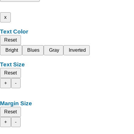
x
Text Color
Reset
Bright
Blues
Gray
Inverted
Text Size
Reset
+
-
Margin Size
Reset
+
-