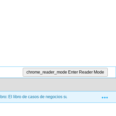
chrome_reader_mode
Enter Reader Mode
Exp
bro: El libro de casos de negocios sustentables
6: Me