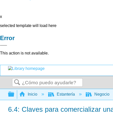
x
selected template will load here
Error
This action is not available.
Buscar
Expandir/contraer jerarquía global
Inicio
Estantería
Negocio
6.4: Claves para comercializar un