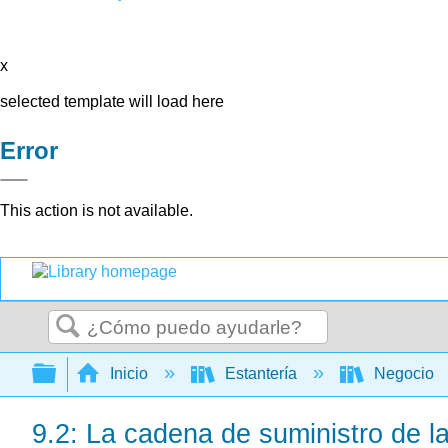
x
selected template will load here
Error
This action is not available.
Buscar
Expandir/contraer jerarquía global
Inicio
Estantería
Negocio
9.2: La cadena de suministro de la