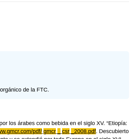
 orgánico de la FTC.
por los árabes como bebida en el siglo XV. “Etiopía:
w.gmcr.com/pdf/
gmcr
_
csr
_2008.pdf
. Descubierto