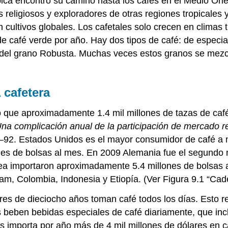
bica encontró su camino hasta los cafés en el Medio Orie
religiosos y exploradores de otras regiones tropicales y su
cultivos globales. Los cafetales solo crecen en climas tr
de café verde por año. Hay dos tipos de café: de especia
 del grano Robusta. Muchas veces estos granos se mezcl
 cafetera
ó que aproximadamente 1.4 mil millones de tazas de caf
na complicación anual de la participación de mercado r
—92. Estados Unidos es el mayor consumidor de café a n
nes de bolsas al mes. En 2009 Alemania fue el segundo m
ea importaron aproximadamente 5.4 millones de bolsas 
am, Colombia, Indonesia y Etiopía. (Ver Figura 9.1 “Cad
res de dieciocho años toman café todos los días. Esto 
s beben bebidas especiales de café diariamente, que in
s importa por año más de 4 mil millones de dólares en