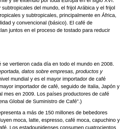
nte y se extendió por toda Europa en el siglo XVI.
btropicales del mundo, el frijol Arábica y el frijol
opicales y subtropicales, principalmente en África,
lidad y convencional (básico). El café de
an juntos en el proceso de tostado para reducir
é se vertieron cada día en todo el mundo en 2008.
eportada, datos sobre empresas, productos y
ivel mundial y es el mayor importador de café
ayor importador de café, seguido de Italia, Japón y
al mes en 2009. Los países productores de café
ena Global de Suministro de Café”.)
representa a más de 150 millones de bebedores
cluyen moca, latte, espresso, café moca, capuchino y
 café. Los estadounidenses consumen cuatrocientos