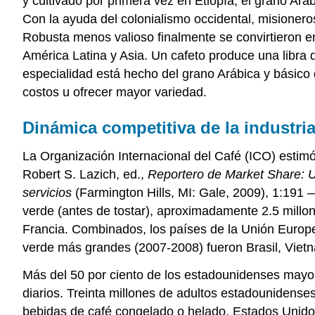
y cultivado por primera vez en Etiopía, el grano Ará
Con la ayuda del colonialismo occidental, misioneros 
Robusta menos valioso finalmente se convirtieron en 
América Latina y Asia. Un cafeto produce una libra 
especialidad está hecho del grano Arábica y básico
costos u ofrecer mayor variedad.
Dinámica competitiva de la industria
La Organización Internacional del Café (ICO) estim
Robert S. Lazich, ed.,
Reportero de Market Share: U
servicios
(Farmington Hills, MI: Gale, 2009), 1:191 
verde (antes de tostar), aproximadamente 2.5 millo
Francia. Combinados, los países de la Unión Europ
verde más grandes (2007-2008) fueron Brasil, Vietn
Más del 50 por ciento de los estadounidenses mayo
diarios. Treinta millones de adultos estadounidense
bebidas de café congelado o helado. Estados Unido