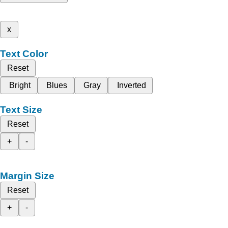
x
Text Color
Reset
Bright
Blues
Gray
Inverted
Text Size
Reset
+
-
Margin Size
Reset
+
-