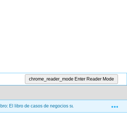
chrome_reader_mode
Enter Reader Mode
Exp
bro: El libro de casos de negocios sustentables
9: Ca