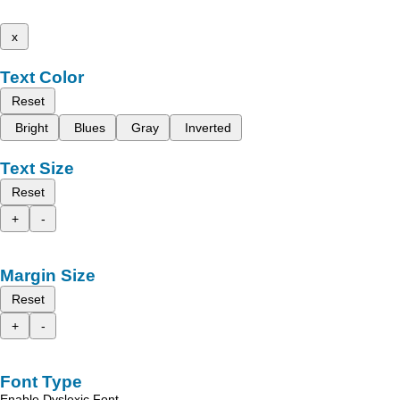
x
Text Color
Reset
Bright
Blues
Gray
Inverted
Text Size
Reset
+
-
Margin Size
Reset
+
-
Font Type
Enable Dyslexic Font