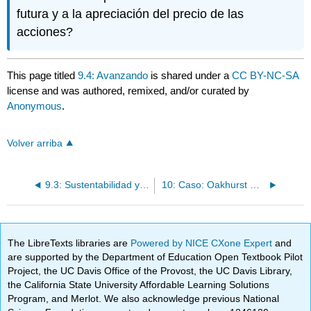
futura y a la apreciación del precio de las
acciones?
This page titled
9.4: Avanzando
is shared under a
CC BY-NC-SA
license and was authored, remixed, and/or curated by
Anonymous
.
Volver arriba
9.3: Sustentabilidad y Responsabilidad Social Corporativa en Green Mountain Coffee Roasters, Inc.
10: Caso: Oakhurst Dairy: Gestión de Operaciones y Sustentabilidad
The LibreTexts libraries are
Powered by NICE CXone Expert
and
are supported by the Department of Education Open Textbook Pilot
Project, the UC Davis Office of the Provost, the UC Davis Library,
the California State University Affordable Learning Solutions
Program, and Merlot. We also acknowledge previous National