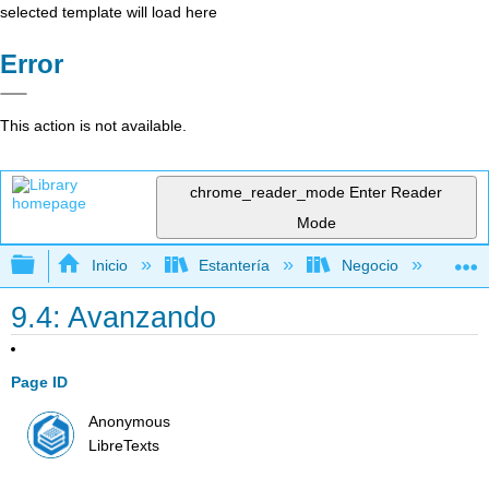
selected template will load here
Error
This action is not available.
chrome_reader_mode
Enter Reader
Mode
Expandir/contraer jerarquía global
Inicio
Estantería
Negocio
Ne
9.4: Avanzando
Page ID
Anonymous
LibreTexts