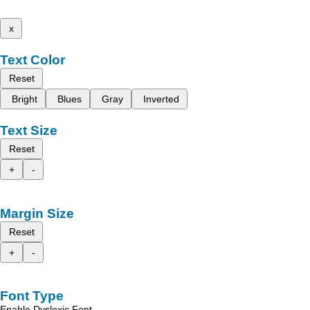
x
Text Color
Reset
Bright
Blues
Gray
Inverted
Text Size
Reset
+
-
Margin Size
Reset
+
-
Font Type
Enable Dyslexic Font