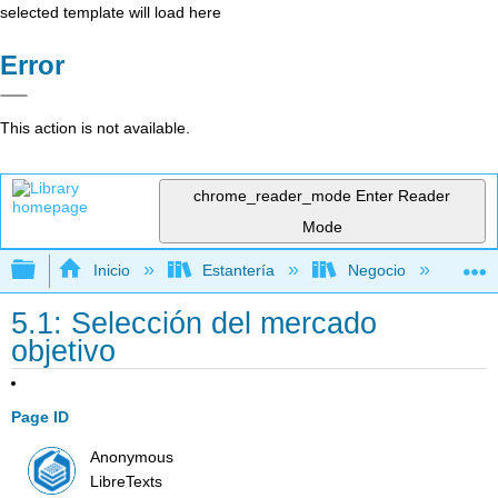
selected template will load here
Error
This action is not available.
chrome_reader_mode
Enter Reader
Mode
Expandir/contraer jerarquía global
Inicio
Estantería
Negocio
Ne
5.1: Selección del mercado
objetivo
Page ID
Anonymous
LibreTexts