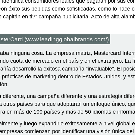
 identifica consumidores leales que pagarán por sus con
con éxito sus bebidas como sofisticadas, como lo hace c
capitán en ti?” campaña publicitaria. Acto de alta alam
asterCard (www.leadingglobalbrands.com/)
taba ninguna cosa. La empresa matriz, Mastercard Inter
endo cuota de mercado en el país y en el extranjero. La f
a desarrolló la exitosa campaña “invaluable”. El posic
rácticas de marketing dentro de Estados Unidos, y esto
ión.
iferente, una campaña diferente y una estrategia difere
 otros países para que adoptaran un enfoque único, que
ora en más de 100 países y más de 50 idiomas e informa
lmente y luego expandirlo exitosamente a nivel global e
 empresas comienzan por identificar una visión única de