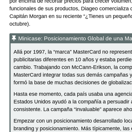
por encima de recortar precios para crecer volumen,
funcionales de sus productos, Diageo comercializa 
Capitán Morgan en su reciente “¿Tienes un pequeño 
octubre).
Minicase: Posicionamiento Global de una M
Allá por 1997, la “marca” MasterCard no represen
publicitarias diferentes en 10 años y estaba perdi
cambio. Trabajando con McCann-Erikson, la compañí
MasterCard integrar todas sus demás campañas y p
formó la base de muchas decisiones de globalizac
Hasta ese momento, cada país usaba una agencia d
Estados Unidos ayudó a la compañía a persuadir a
consistente. La campaña “invaluable” aparece ah
Empezar con un posicionamiento desarrollado loca
branding y posicionamiento. Más típicamente, las