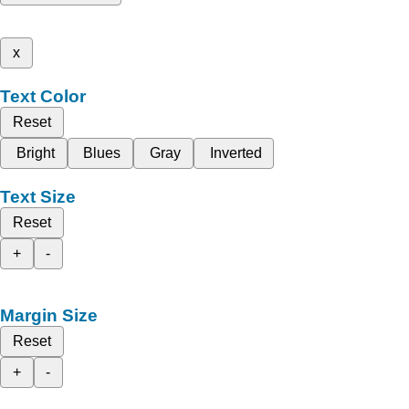
x
Text Color
Reset
Bright
Blues
Gray
Inverted
Text Size
Reset
+
-
Margin Size
Reset
+
-