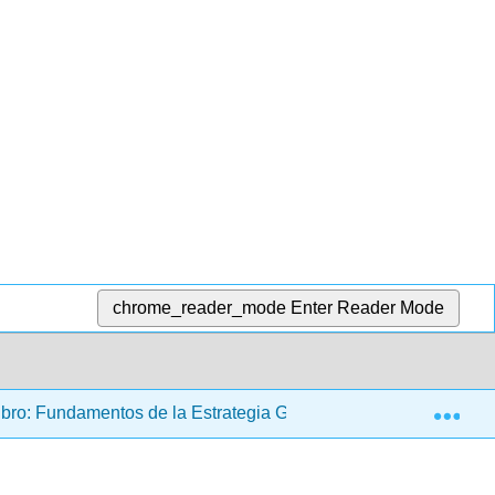
chrome_reader_mode
Enter Reader Mode
Exp
bro: Fundamentos de la Estrategia Global (de Kluyver)