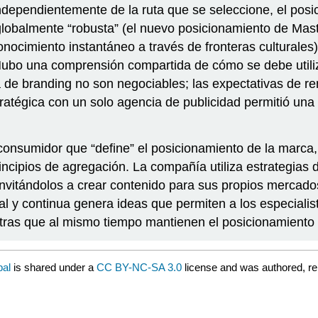
ndependientemente de la ruta que se seleccione, el posi
 globalmente “robusta” (el nuevo posicionamiento de Mas
nocimiento instantáneo a través de fronteras culturales)
. Hubo una comprensión compartida de cómo se debe utiliz
 de branding no son negociables; las expectativas de re
atégica con un solo agencia de publicidad permitió una e
l consumidor que “define” el posicionamiento de la mar
principios de agregación. La compañía utiliza estrategias
invitándolos a crear contenido para sus propios mercad
onal y continua genera ideas que permiten a los especial
tras que al mismo tiempo mantienen el posicionamiento 
bal
is shared under a
CC BY-NC-SA 3.0
license and was authored, re