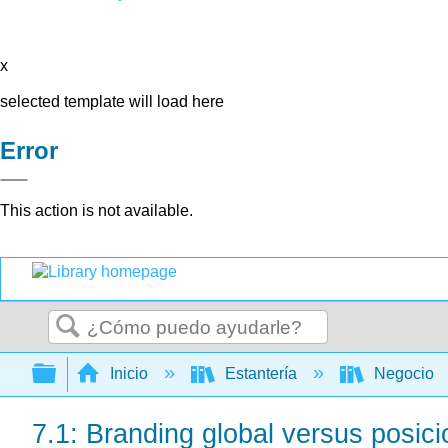
x
selected template will load here
Error
This action is not available.
Buscar
Expandir/contraer jerarquía global
Inicio
Estantería
Negocio
7.1: Branding global versus posic