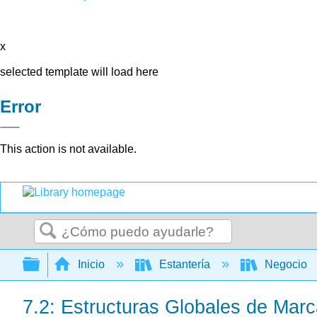
x
selected template will load here
Error
This action is not available.
Buscar
Expandir/contraer jerarquía global
Inicio
Estantería
Negocio
7.2: Estructuras Globales de Mar