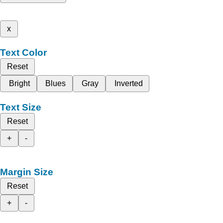
x
Text Color
Reset
Bright
Blues
Gray
Inverted
Text Size
Reset
+
-
Margin Size
Reset
+
-