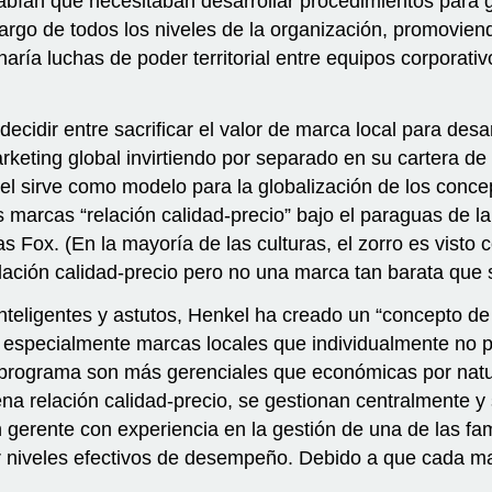
abían que necesitaban desarrollar procedimientos para g
argo de todos los niveles de la organización, promoviend
a luchas de poder territorial entre equipos corporativo
idir entre sacrificar el valor de marca local para desa
keting global invirtiendo por separado en su cartera de 
el sirve como modelo para la globalización de los conce
s marcas “relación calidad-precio” bajo el paraguas de l
s Fox. (En la mayoría de las culturas, el zorro es visto c
ción calidad-precio pero no una marca tan barata que 
nteligentes y astutos, Henkel ha creado un “concepto de
, especialmente marcas locales que individualmente no p
programa son más gerenciales que económicas por natu
na relación calidad-precio, se gestionan centralmente 
un gerente con experiencia en la gestión de una de las 
r niveles efectivos de desempeño. Debido a que cada ma