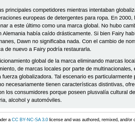
us principales competidores mientras intentaban global
peraciones europeas de detergentes para ropa. En 2000,
nar a este último como una marca global. No hubo cambi
Alemania había caído drásticamente. Si bien Fairy hab
emanes, Dawn no significaba nada. Con el cambio de nom
a de nuevo a Fairy podría restaurarla.
osicionamiento global de la marca eliminando marcas loc
imiento, de marcas locales por parte de multinacionales,
uerza globalizadora. Tal escenario es particularmente 
o necesariamente tienen características distintivas, ofr
n los consumidores porque poseen plusvalía cultural d
ria, alcohol y automóviles.
nder a
CC BY-NC-SA 3.0
license and was authored, remixed, and/or 