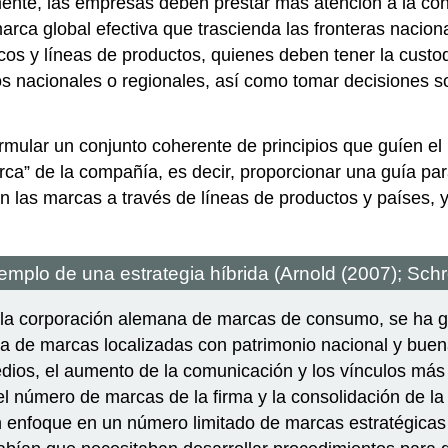
mente, las empresas deben prestar más atención a la co
arca global efectiva que trascienda las fronteras nacio
s y líneas de productos, quienes deben tener la custod
os nacionales o regionales, así como tomar decisiones
mular un conjunto coherente de principios que guíen el 
marca” de la compañía, es decir, proporcionar una guía p
n las marcas a través de líneas de productos y países, y
mplo de una estrategia híbrida (Arnold (2007); Schroi
la corporación alemana de marcas de consumo, se ha gl
ra de marcas localizadas con patrimonio nacional y bue
edios, el aumento de la comunicación y los vínculos más 
el número de marcas de la firma y la consolidación de l
n enfoque en un número limitado de marcas estratégica