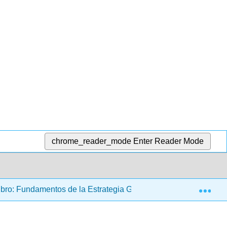
chrome_reader_mode
Enter Reader Mode
Exp
bro: Fundamentos de la Estrategia Global (de Kluyver)