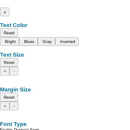
x
Text Color
Reset
Bright
Blues
Gray
Inverted
Text Size
Reset
+
-
Margin Size
Reset
+
-
Font Type
Enable Dyslexic Font