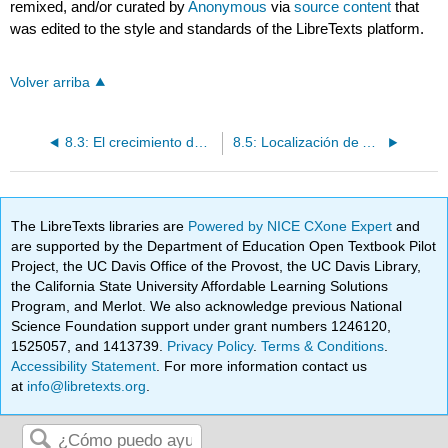
remixed, and/or curated by
Anonymous
via
source content
that
was edited to the style and standards of the LibreTexts platform.
Volver arriba
8.3: El crecimiento de la externalización basada en el conocimiento
8.5: Localización de Actividades de Valor Agregado
The LibreTexts libraries are
Powered by NICE CXone Expert
and
are supported by the Department of Education Open Textbook Pilot
Project, the UC Davis Office of the Provost, the UC Davis Library,
the California State University Affordable Learning Solutions
Program, and Merlot. We also acknowledge previous National
Science Foundation support under grant numbers 1246120,
1525057, and 1413739.
Privacy Policy
.
Terms & Conditions
.
Accessibility Statement
. For more information contact us
at
info@libretexts.org
.