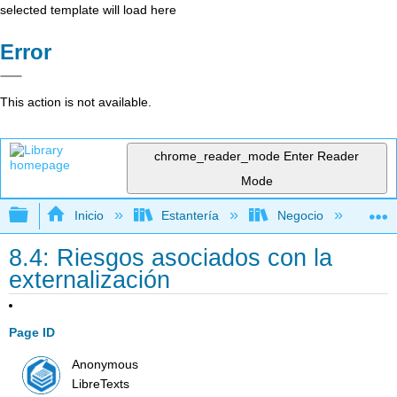
selected template will load here
Error
This action is not available.
chrome_reader_mode
Enter Reader
Mode
Expandir/contraer jerarquía global
Inicio
Estantería
Negocio
Ne
8.4: Riesgos asociados con la
externalización
Page ID
Anonymous
LibreTexts