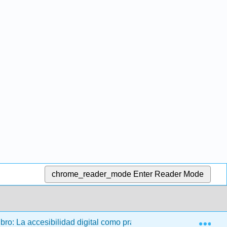
chrome_reader_mode
Enter Reader Mode
Exp
bro: La accesibilidad digital como práctica de negocios