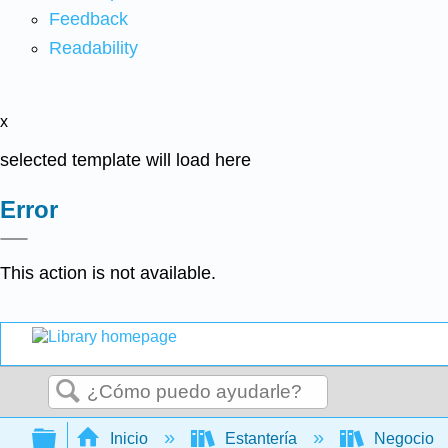
Feedback
Readability
x
selected template will load here
Error
This action is not available.
Buscar
Expandir/contraer jerarquía global
Inicio
Estantería
Negocio