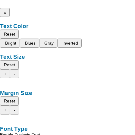
x
Text Color
Reset
Bright
Blues
Gray
Inverted
Text Size
Reset
+
-
Margin Size
Reset
+
-
Font Type
Enable Dyslexic Font