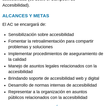
Laboral
Accesibilidad).
Capacitación
y
ALCANCES Y METAS
Sensibilización
El AC se encargará de:
Recursos
de
Sensibilización sobre accesibilidad
Accesibilidad
Digital
Fomentar la retroalimentación para compartir
Adquisiciones
problemas y soluciones
Auditoría
Implementar procedimientos de aseguramiento de
de
la calidad
Accesibilidad
y
Manejo de asuntos legales relacionados con la
Aseguramiento
accesibilidad
de
Brindando soporte de accesibilidad web y digital
Calidad
Monitoreo
Desarrollo de normas internas de accesibilidad
y
Representar a la organización en asuntos
Revisiones
públicos relacionados con la accesibilidad
Periódicas
Reportando