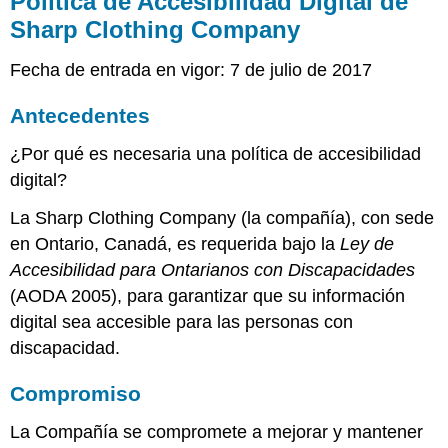
Política de Accesibilidad Digital de
Accesibilidad
Sharp Clothing Company
Digital
de
Fecha de entrada en vigor: 7 de julio de 2017
Sharp
Clothing
Antecedentes
Company
Antecedentes
¿Por qué es necesaria una política de accesibilidad
Compromiso
digital?
Comité
de
La Sharp Clothing Company (la compañía), con sede
Accesibilidad
en Ontario, Canadá, es requerida bajo la
Ley de
ALCANCES
Accesibilidad para Ontarianos con Discapacidades
Y
(AODA 2005), para garantizar que su información
METAS
AUTORIDAD
digital sea accesible para las personas con
Y
discapacidad.
EJECUCIÓN
SOPORTE
Compromiso
Lineamientos
y
La Compañía se compromete a mejorar y mantener
Estándares