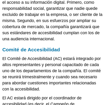
el acceso a su información digital. Primero, como
DESARROLLO
responsabilidad social, garantizar que nadie quede
DE
excluido de trabajar en la empresa, o ser cliente de la
SITIOS
misma. Segundo, en sus esfuerzos por ampliar su
WEB
CONTENIDO
cobertura de mercado, la compañía garantizará que
DEL
sus estándares de accesibilidad cumplan con los de
SITIO
una audiencia internacional.
WEB
DOCUMENTOS
Comité de Accesibilidad
Y
COMUNICACIONES
El Comité de Accesibilidad (AC) estará integrado por
MULTIMEDIA
altos representantes y personal capacitado de cada
CONTENIDO
uno de los departamentos de la compañía. El comité
DIGITAL
DE
se reunirá trimestralmente y cuando sea necesario
TERCEROS
para abordar cuestiones importantes relacionadas
Equidad
con la accesibilidad.
de
Contratación
El AC estará dirigido por el coordinador de
y
accesibilidad (es decir, el Campeón de
Alojamiento