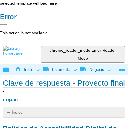
selected template will load here
Error
This action is not available.
chrome_reader_mode
Enter Reader
Mode
Expandir/contraer jerarquía global
Inicio
Estantería
Negocio
Ne
Clave de respuesta - Proyecto final
Page ID
Índice
Política
de