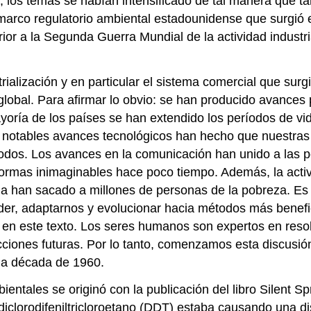
, los temas se habían intensificado de tal manera que t
 marco regulatorio ambiental estadounidense que surgió 
rior a la Segunda Guerra Mundial de la actividad indust
rialización y en particular el sistema comercial que su
global. Para afirmar lo obvio: se han producido avance
yoría de los países se han extendido los períodos de vi
os notables avances tecnológicos han hecho que nuestra
dos. Los avances en la comunicación han unido a las p
formas inimaginables hace poco tiempo. Además, la activ
a han sacado a millones de personas de la pobreza. Es es
er, adaptarnos y evolucionar hacia métodos más benefic
 en este texto. Los seres humanos son expertos en reso
ciones futuras. Por lo tanto, comenzamos esta discusión 
 la década de 1960.
entales se originó con la publicación del libro Silent 
 diclorodifeniltricloroetano (DDT) estaba causando una 