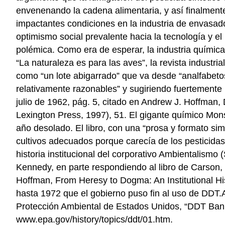
envenenando la cadena alimentaria, y así finalmente
impactantes condiciones en la industria de envasado
optimismo social prevalente hacia la tecnología y e
polémica. Como era de esperar, la industria química 
“La naturaleza es para las aves”, la revista industr
como “un lote abigarrado” que va desde “analfabetos
relativamente razonables” y sugiriendo fuertemente 
julio de 1962, pág. 5, citado en Andrew J. Hoffman, 
Lexington Press, 1997), 51. El gigante químico Mon
año desolado. El libro, con una “prosa y formato sim
cultivos adecuados porque carecía de los pesticida
historia institucional del corporativo Ambientalismo
Kennedy, en parte respondiendo al libro de Carson, 
Hoffman, From Heresy to Dogma: An Institutional Hi
hasta 1972 que el gobierno puso fin al uso de DDT.
Protección Ambiental de Estados Unidos, “DDT Ban T
www.epa.gov/history/topics/ddt/01.htm.