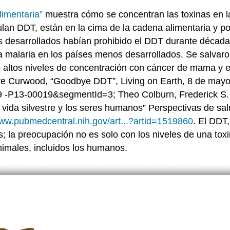
imentaria”
muestra cómo se concentran las toxinas en 
n DDT, están en la cima de la cadena alimentaria y por 
s desarrollados habían prohibido el DDT durante décadas
la malaria en los países menos desarrollados. Se salva
altos niveles de concentración con cáncer de mama y ef
eve Curwood, “Goodbye DDT”, Living on Earth, 8 de mayo
P13-00019&segmentId=3; Theo Colburn, Frederick S. vo
a vida silvestre y los seres humanos” Perspectivas de s
www.pubmedcentral.nih.gov/art...?artid=1519860
. El DDT,
; la preocupación no es solo con los niveles de una toxi
nimales, incluidos los humanos.