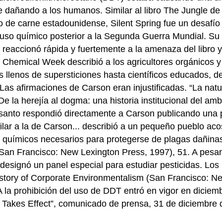
 dañando a los humanos. Similar al libro The Jungle de 
 de carne estadounidense, Silent Spring fue un desafío d
l uso químico posterior a la Segunda Guerra Mundial. Su
reaccionó rápida y fuertemente a la amenaza del libro y c
ial Chemical Week describió a los agricultores orgánicos 
 llenos de supersticiones hasta científicos educados, d
Las afirmaciones de Carson eran injustificadas. “La nat
De la herejía al dogma: una historia institucional del a
santo respondió directamente a Carson publicando una pa
ilar a la de Carson... describió a un pequeño pueblo aco
s químicos necesarios para protegerse de plagas dañina
 (San Francisco: New Lexington Press, 1997), 51. A pesar 
designó un panel especial para estudiar pesticidas. Los
story of Corporate Environmentalism (San Francisco: Ne
A la prohibición del uso de DDT entró en vigor en dicie
akes Effect”, comunicado de prensa, 31 de diciembre de