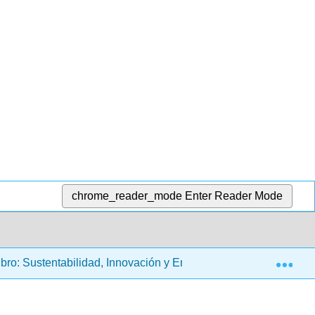
chrome_reader_mode
Enter Reader Mode
Exp
bro: Sustentabilidad, Innovación y Emprendimiento
1