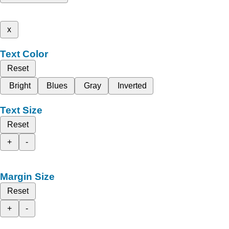
x
Text Color
Reset
Bright
Blues
Gray
Inverted
Text Size
Reset
+
-
Margin Size
Reset
+
-