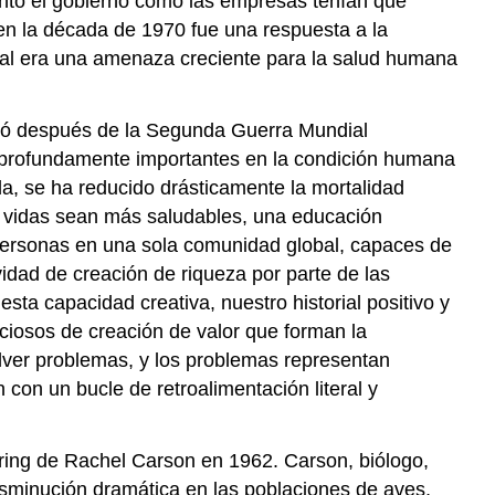
anto el gobierno como las empresas tenían que
en la década de 1970 fue una respuesta a la
rial era una amenaza creciente para la salud humana
rgió después de la Segunda Guerra Mundial
s profundamente importantes en la condición humana
da, se ha reducido drásticamente la mortalidad
s vidas sean más saludables, una educación
ersonas en una sola comunidad global, capaces de
idad de creación de riqueza por parte de las
ta capacidad creativa, nuestro historial positivo y
iosos de creación de valor que forman la
lver problemas, y los problemas representan
con un bucle de retroalimentación literal y
Spring de Rachel Carson en 1962. Carson, biólogo,
disminución dramática en las poblaciones de aves,