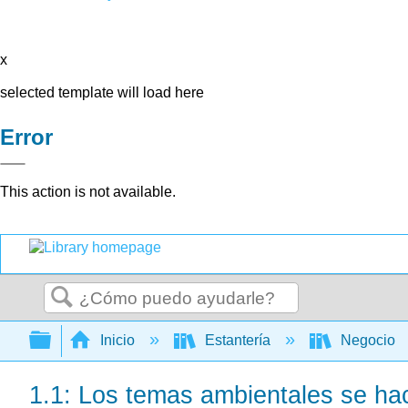
x
selected template will load here
Error
This action is not available.
Buscar
Expandir/contraer jerarquía global
Inicio
Estantería
Negocio
1.1: Los temas ambientales se hac