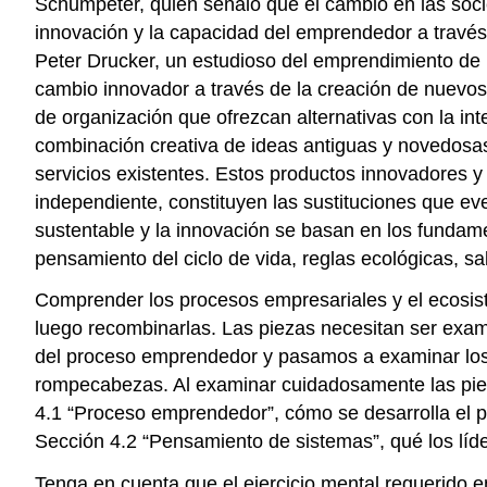
Schumpeter, quien señaló que el cambio en las soci
innovación y la capacidad del emprendedor a travé
Peter Drucker, un estudioso del emprendimiento de 
cambio innovador a través de la creación de nuevos
de organización que ofrezcan alternativas con la in
combinación creativa de ideas antiguas y novedosas
servicios existentes. Estos productos innovadores 
independiente, constituyen las sustituciones que e
sustentable y la innovación se basan en los fundame
pensamiento del ciclo de vida, reglas ecológicas, s
Comprender los procesos empresariales y el ecosis
luego recombinarlas. Las piezas necesitan ser exa
del proceso emprendedor y pasamos a examinar los e
rompecabezas. Al examinar cuidadosamente las piez
4.1 “Proceso emprendedor”, cómo se desarrolla el p
Sección 4.2 “Pensamiento de sistemas”, qué los líde
Tenga en cuenta que el ejercicio mental requerido e