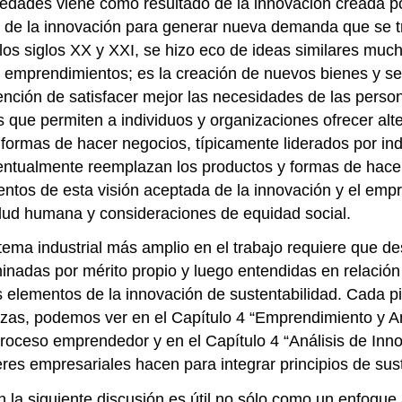
edades viene como resultado de la innovación creada p
s de la innovación para generar nueva demanda que se t
los siglos XX y XXI, se hizo eco de ideas similares m
 emprendimientos; es la creación de nuevos bienes y se
tención de satisfacer mejor las necesidades de las perso
 que permiten a individuos y organizaciones ofrecer al
y formas de hacer negocios, típicamente liderados por 
ventualmente reemplazan los productos y formas de hace
ntos de esta visión aceptada de la innovación y el empr
alud humana y consideraciones de equidad social.
tema industrial más amplio en el trabajo requiere que
minadas por mérito propio y luego entendidas en relac
lementos de la innovación de sustentabilidad. Cada piez
as, podemos ver en el Capítulo 4 “Emprendimiento y Aná
roceso emprendedor y en el Capítulo 4 “Análisis de Inn
res empresariales hacen para integrar principios de sust
n la siguiente discusión es útil no sólo como un enfoque