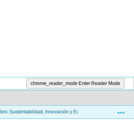
chrome_reader_mode
Enter Reader Mode
Exp
bro: Sustentabilidad, Innovación y Emprendimiento
4