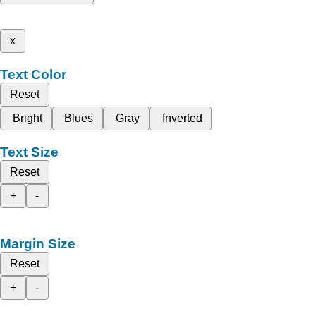
x
Text Color
Reset
Bright
Blues
Gray
Inverted
Text Size
Reset
+
-
Margin Size
Reset
+
-