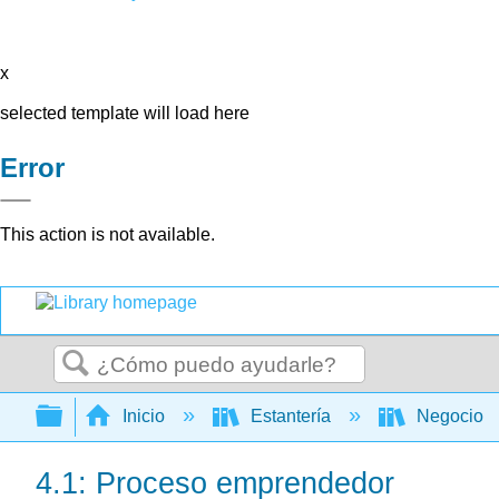
x
selected template will load here
Error
This action is not available.
Buscar
Expandir/contraer jerarquía global
Inicio
Estantería
Negocio
4.1: Proceso emprendedor