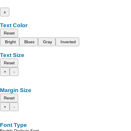
x
Text Color
Reset
Bright
Blues
Gray
Inverted
Text Size
Reset
+
-
Margin Size
Reset
+
-
Font Type
Enable Dyslexic Font