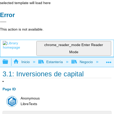
selected template will load here
Error
This action is not available.
chrome_reader_mode
Enter Reader
Mode
Expandir/contraer jerarquía global
Inicio
Estantería
Negocio
Ne
3.1: Inversiones de capital
Page ID
Anonymous
LibreTexts