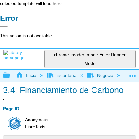
selected template will load here
Error
This action is not available.
chrome_reader_mode
Enter Reader
Mode
Expandir/contraer jerarquía global
Inicio
Estantería
Negocio
Ne
3.4: Financiamiento de Carbono
Page ID
Anonymous
LibreTexts