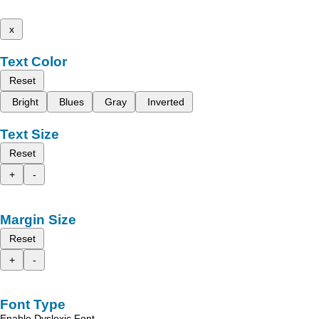
x
Text Color
Reset
Bright
Blues
Gray
Inverted
Text Size
Reset
+
-
Margin Size
Reset
+
-
Font Type
Enable Dyslexic Font