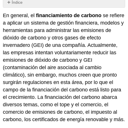
Índice
Comercio
En general, el
financiamiento de carbono
se refiere
de
límites
a aplicar un sistema de gestión financiera, modelos y
máximos
herramientas para administrar las emisiones de
y
dióxido de carbono y otros gases de efecto
comercio
de
invernadero (GEI) de una compañía. Actualmente,
emisiones
las empresas intentan voluntariamente reducir las
Impuesto
emisiones de dióxido de carbono y GEI
al
(contaminación del aire asociada al cambio
Carbono
climático), sin embargo, muchos creen que pronto
surgirán regulaciones en esta área, por lo que el
campo de la financiación del carbono está listo para
el crecimiento. La financiación del carbono abarca
diversos temas, como el tope y el comercio, el
comercio de emisiones de carbono, el impuesto al
carbono, los certificados de energía renovable y más.