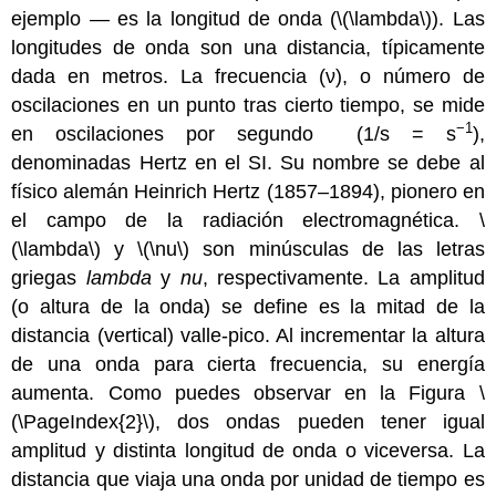
ejemplo — es la longitud de onda (\(\lambda\)). Las
longitudes de onda son una distancia, típicamente
dada en metros. La frecuencia (ν), o número de
oscilaciones en un punto tras cierto tiempo, se mide
−1
en oscilaciones por segundo (1/s = s
),
denominadas Hertz en el SI.
Su nombre se debe al
físico alemán Heinrich Hertz (1857–1894),
pionero en
el campo de la radiación electromagnética.
\
(\lambda\) y \(\nu\) son minúsculas de las letras
griegas
lambda
y
nu
, respectivamente.
La amplitud
(o altura de la onda) se define es la mitad de la
distancia (vertical) valle-pico. Al incrementar la altura
de una onda para cierta frecuencia, su energía
aumenta. Como puedes observar en la Figura \
(\PageIndex{2}\), dos ondas pueden tener igual
amplitud y distinta longitud de onda o viceversa. La
distancia que viaja una onda por unidad de tiempo es