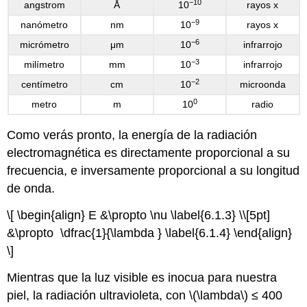
−10
angstrom
Å
10
rayos x
−9
nanómetro
nm
10
rayos x
−6
micrómetro
μm
10
infrarrojo
−3
milímetro
mm
10
infrarrojo
−2
centímetro
cm
10
microonda
0
metro
m
10
radio
Como verás pronto, la energía de la radiación
electromagnética es directamente proporcional a su
frecuencia, e inversamente proporcional a su longitud
de onda.
\[ \begin{align} E &\propto \nu \label{6.1.3} \\[5pt]
&\propto \dfrac{1}{\lambda } \label{6.1.4} \end{align}
\]
Mientras que la luz visible es inocua para nuestra
piel, la radiación ultravioleta, con \(\lambda\) ≤ 400