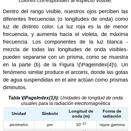
colores corresponden al especto visible.
Dentro del rango visible, nuestros ojos perciben las
diferentes frecuencias (o longitudes de onda) como
luz de distinto color. La luz roja es la de menor
frecuencia, y aumenta hacia el violeta, de máxima
frecuencia. Los componentes de la luz blanca -
mezcla de todas las longitudes de onda visibles-
pueden separarse con un prisma, como se muestra
en la parte (b) de la Figura \(\PageIndex{4}\). Un
fenómeno similar produce el arcoiris, donde las gotas
de agua suspendidas en el aire actúan como prismas
diminutos.
Tabla \(\PageIndex{1}\):
Unidades de longitud de onda
usuales para la radiación electromagnética
Longitud de
Forma de
Unidad
Símbolo
onda (m)
radiación
−12
picómetro
pm
10
rayos gamma