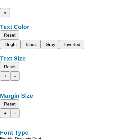
x
Text Color
Reset
Bright
Blues
Gray
Inverted
Text Size
Reset
+
-
Margin Size
Reset
+
-
Font Type
Enable Dyslexic Font