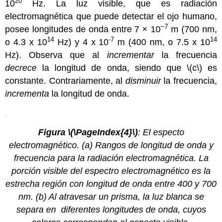
20
10
Hz. La luz visible, que es radiación
electromagnética que puede detectar el ojo humano,
−7
posee longitudes de onda entre 7 × 10
m (700 nm,
14
-7
14
o 4.3 x 10
Hz) y 4 x 10
m (400 nm, o 7.5 x 10
Hz). Observa que al
incrementar
la frecuencia
decrece
la longitud de onda, siendo que \(c\) es
constante. Contrariamente, al
disminuir
la frecuencia,
incrementa
la longitud de onda.
Figura \(\PageIndex{4}\)
: El especto
electromagnético. (a) Rangos de longitud de onda y
frecuencia para la radiación electromagnética. La
porción visible del espectro electromagnético es la
estrecha región con longitud de onda entre 400 y 700
nm. (b) Al atravesar un prisma, la luz blanca se
separa en diferentes longitudes de onda, cuyos