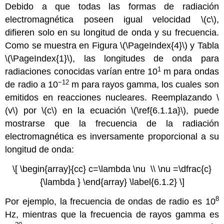
Debido a que todas las formas de radiación
electromagnética poseen igual velocidad \(c\),
difieren solo en su longitud de onda y su frecuencia.
Como se muestra en Figura \(\PageIndex{4}\) y Tabla
\(\PageIndex{1}\), las longitudes de onda para
1
radiaciones conocidas varían entre 10
m para ondas
−12
de radio a 10
m para rayos gamma, los cuales son
emitidos en reacciones nucleares. Reemplazando \
(v\) por \(c\) en la ecuación \(\ref{6.1.1a}\), puede
mostrarse que la frecuencia de la radiación
electromagnética es inversamente proporcional a su
longitud de onda:
\[ \begin{array}{cc} c=\lambda \nu \\ \nu =\dfrac{c}
{\lambda } \end{array} \label{6.1.2} \]
8
Por ejemplo, la frecuencia de ondas de radio es 10
Hz, mientras que la frecuencia de rayos gamma es