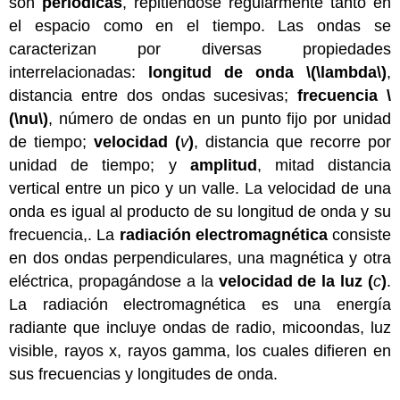
son
periódicas
, repitiéndose regularmente tanto en
el espacio como en el tiempo. Las ondas se
caracterizan por diversas propiedades
interrelacionadas:
longitud de onda
\(\lambda\)
,
distancia entre dos ondas sucesivas;
frecuencia \
(\nu\)
, número de ondas en un punto fijo por unidad
de tiempo;
velocidad (
v
)
, distancia que recorre por
unidad de tiempo; y
amplitud
, mitad distancia
vertical entre un pico y un valle. La velocidad de una
onda es igual al producto de su longitud de onda y su
frecuencia,. La
radiación electromagnética
consiste
en dos ondas perpendiculares, una magnética y otra
eléctrica, propagándose a la
velocidad de la luz
(
c
)
.
La radiación electromagnética es una energía
radiante que incluye ondas de radio, micoondas, luz
visible, rayos x, rayos gamma, los cuales difieren en
sus frecuencias y longitudes de onda.