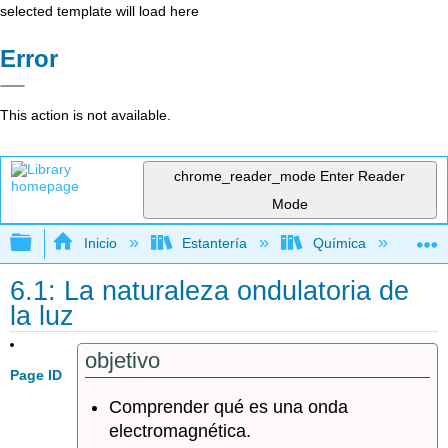
selected template will load here
Error
This action is not available.
chrome_reader_mode
Enter Reader
Mode
Expandir/contraer jerarquía global
Inicio
Estantería
Química
Lib
6.1: La naturaleza ondulatoria de
la luz
objetivo
Page ID
Comprender qué es una onda
electromagnética.