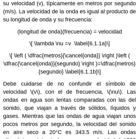
su velocidad (v), típicamente en metros por segundo
(m/s). La velocidad de la onda es igual al producto de
su longitud de onda y su frecuencia:
(longitud de onda)(frecuencia) = velocidad
\[ \lambda \nu =v \label{6.1.1a}\]
\[ \left ( \dfrac{metros}{\cancel{onda}} \right )\left (
\dfrac{\cancel{onda}}{segundo} \right )=\dfrac{metros}
{segundo} \label{6.1.1b}\]
Debe cuidarse de no confundir el símbolo de
velocidad \(v\), con el de frecuencia, \(\nu\). Las
ondas en agua son lentas comparadas con las del
sonido, que viajan a través de sólidos, líquidos y
gases. Mientras que las ondas de agua viajan unos
pocos metros por segundo, la velocidad del sonido
en aire seco a 20°C es 343.5 m/s. Las ondas