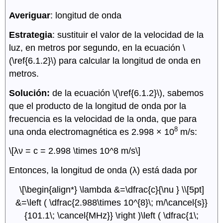
Averiguar
: longitud de onda
Estrategia
: sustituir el valor de la velocidad de la
luz, en metros por segundo, en la ecuación \
(\ref{6.1.2}\) para calcular la longitud de onda en
metros.
Solución:
de la ecuación \(\ref{6.1.2}\), sabemos
que el producto de la longitud de onda por la
frecuencia es la velocidad de la onda, que para
8
una onda electromagnética es 2.998 × 10
m/s:
\[λν = c = 2.998 \times 10^8 m/s\]
Entonces, la longitud de onda (λ) está dada por
\[\begin{align*} \lambda &=\dfrac{c}{\nu } \\[5pt]
&=\left ( \dfrac{2.988\times 10^{8}\; m/\cancel{s}}
{101.1\; \cancel{MHz}} \right )\left ( \dfrac{1\;