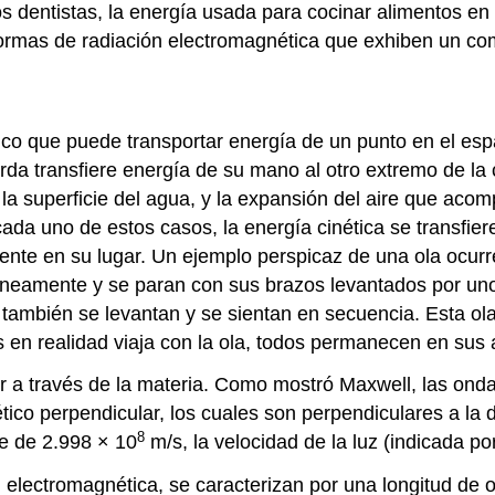
os dentistas, la energía usada para cocinar alimentos en 
on formas de radiación electromagnética que exhiben un c
co que puede transportar energía de un punto en el esp
erda transfiere energía de su mano al otro extremo de l
 la superficie del agua, y la expansión del aire que ac
ada uno de estos casos, la energía cinética se transfiere
nte en su lugar. Un ejemplo perspicaz de una ola ocurre
táneamente y se paran con sus brazos levantados por u
s también se levantan y se sientan en secuencia. Esta o
en realidad viaja con la ola, todos permanecen en sus a
jar a través de la materia. Como mostró Maxwell, las on
tico perpendicular, los cuales son perpendiculares a la
8
te de 2.998 × 10
m/s, la velocidad de la luz (indicada p
electromagnética, se caracterizan por una longitud de on