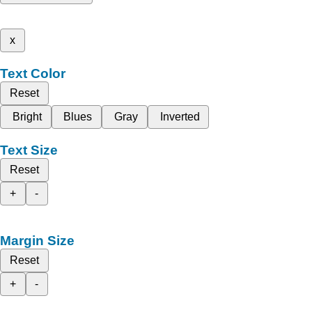
x
Text Color
Reset
Bright
Blues
Gray
Inverted
Text Size
Reset
+
-
Margin Size
Reset
+
-