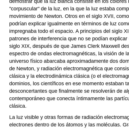
demostrar que la luz blanca consiste en los colores 
"corpuscular" de la luz, en la que la luz estaba co
movimiento de Newton. Otros en el siglo XVII, como
podrían explicar igualmente en términos de luz com
impregnaba todo el espacio. A principios del siglo
patrones de interferencia que no se podían explicar
siglo XIX, después de que James Clerk Maxwell desarr
espectro de ondas electromagnéticas, la visión de la 
universo físico abarcaba aproximadamente dos domi
de Newton, y radiación electromagnética que consi
clásica y la electrodinámica clásica (o el electrom
dominios, los científicos en ese momento estaban t
desconcertantes que finalmente se resolverán de a
contemporáneo que conecta íntimamente las partícul
clásica.
La luz visible y otras formas de radiación electroma
electrones dentro de los átomos y las moléculas. Gr