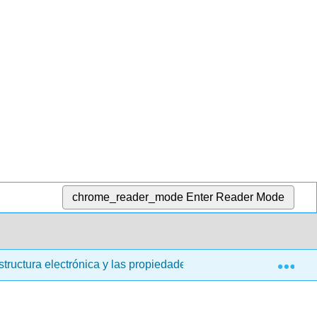
chrome_reader_mode
Enter Reader Mode
Exp
structura electrónica y las propiedades periódicas
6.1