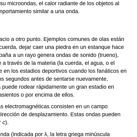
su microondas, el calor radiante de los objetos al
omportamiento similar a una onda.
acio a otro punto. Ejemplos comunes de olas están
a cuerda, dejar caer una piedra en un estanque hace
ompaña a un rayo genera ondas de sonido (trueno),
 a través de la materia (la cuerda, el agua, o el
 en los estadios deportivos cuando los fanáticos en
nos segundos antes de sentarse nuevamente,
la puede rodear rápidamente un gran estadio en
sientos o por encima de ellos.
das electromagnéticas consisten en un campo
 dirección de desplazamiento. Estas ondas pueden
or
c
).
da (indicada por λ, la letra griega minúscula