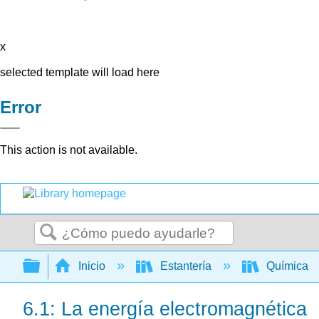
x
selected template will load here
Error
This action is not available.
Buscar
Expandir/contraer jerarquía global
Inicio
Estantería
Química
6.1: La energía electromagnética