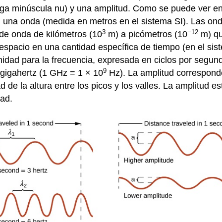
iega minúscula nu) y una amplitud. Como se puede ver en 
en una onda (medida en metros en el sistema SI). Las on
3
−12
de onda de kilómetros (10
m) a picómetros (10
m) qu
espacio en una cantidad específica de tiempo (en el sis
idad para la frecuencia, expresada en ciclos por segun
9
gigahertz (1 GHz = 1 × 10
Hz). La amplitud corresponde
ad de la altura entre los picos y los valles. La amplitud 
dad.