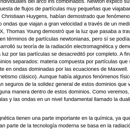
individuales del arco iris combinados. Newton explicó su
mpuesta de flujos de partículas muy pequeñas que viajaba
 Christiaan Huygens, habían demostrado que fenómenos ó
o ondas que viajan a gran velocidad a través de un medi
 XIX, Thomas Young demostró que la luz que pasaba a tr
 en términos de partículas newtonianas, pero sí se podía
olló su teoría de la radiación electromagnética y demost
luz por las partículas se desacreditó por completo. A fin
nios separados: materia compuesta por partículas que 
ste en ondas dominadas por las ecuaciones de Maxwell. 
agnetismo clásico). Aunque había algunos fenómenos físi
an seguros de la solidez general de estos dominios que
lguna manera dentro de estos dominios. Como veremos, e
as y las ondas en un nivel fundamental llamado la duali
gnética tienen una parte importante en la química, ya que
an parte de la tecnología moderna se basa en la radiaci