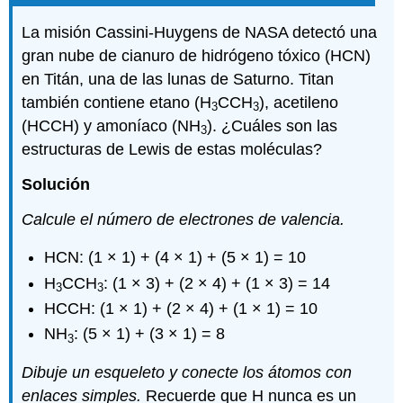
La misión Cassini-Huygens de NASA detectó una
gran nube de cianuro de hidrógeno tóxico (HCN)
en Titán, una de las lunas de Saturno. Titan
también contiene etano (H
CCH
), acetileno
3
3
(HCCH) y amoníaco (NH
). ¿Cuáles son las
3
estructuras de Lewis de estas moléculas?
Solución
Calcule el número de electrones de valencia.
HCN: (1 × 1) + (4 × 1) + (5 × 1) = 10
H
CCH
: (1 × 3) + (2 × 4) + (1 × 3) = 14
3
3
HCCH: (1 × 1) + (2 × 4) + (1 × 1) = 10
NH
: (5 × 1) + (3 × 1) = 8
3
Dibuje un esqueleto y conecte los átomos con
enlaces simples.
Recuerde que H nunca es un