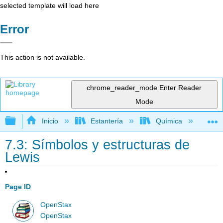
selected template will load here
Error
This action is not available.
chrome_reader_mode
Enter Reader
Mode
Expandir/contraer jerarquía global
Inicio
Estantería
Química
Li
7.3: Símbolos y estructuras de
Lewis
Page ID
OpenStax
OpenStax