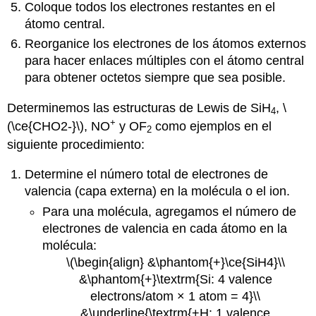
Coloque todos los electrones restantes en el
átomo central.
Reorganice los electrones de los átomos externos
para hacer enlaces múltiples con el átomo central
para obtener octetos siempre que sea posible.
Determinemos las estructuras de Lewis de SiH
, \
4
+
(\ce{CHO2-}\), NO
y OF
como ejemplos en el
2
siguiente procedimiento:
Determine el número total de electrones de
valencia (capa externa) en la molécula o el ion.
Para una molécula, agregamos el número de
electrones de valencia en cada átomo en la
molécula:
\(\begin{align} &\phantom{+}\ce{SiH4}\\
&\phantom{+}\textrm{Si: 4 valence
electrons/atom × 1 atom = 4}\\
&\underline{\textrm{+H: 1 valence