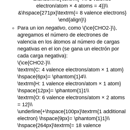
electron/atom × 4 atoms = 4}}\\
&\hspace{271px}\textrm{= 8 valence electrons}
\end{align}\)
Para un ion
negativo
, como \(\ce{CHO2-}\),
agregamos el número de electrones de
valencia en los átomos al número de cargas
negativas en el ion (se gana un electrón por
cada carga negativa):
\(\ce{CHO2-}\\
\textrm{C: 4 valence electrons/atom × 1 atom}
\hspace{6px}= \phantom{1}4\\
\textrm{H: 1 valence electron/atom × 1 atom}
\hspace{12px}= \phantom{1}1\\
\textrm{O: 6 valence electrons/atom × 2 atoms
= 12}\\
\underline{+\hspace{100px}\textrm{1 additional
electron} \hspace{9px}= \phantom{1}1}\\
\hspace{264px}\textrm{= 18 valence