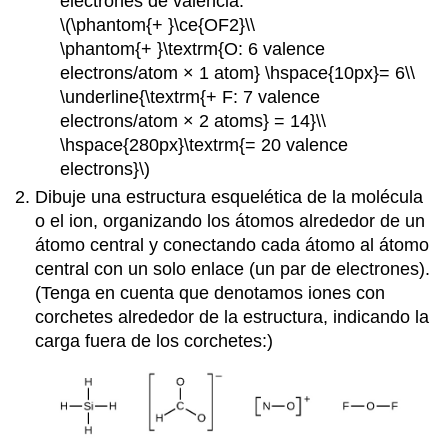
electrones de valencia:
\(\phantom{+ }\ce{OF2}\\
\phantom{+ }\textrm{O: 6 valence
electrons/atom × 1 atom} \hspace{10px}= 6\\
\underline{\textrm{+ F: 7 valence
electrons/atom × 2 atoms} = 14}\\
\hspace{280px}\textrm{= 20 valence
electrons}\)
Dibuje una estructura esquelética de la molécula
o el ion, organizando los átomos alrededor de un
átomo central y conectando cada átomo al átomo
central con un solo enlace (un par de electrones).
(Tenga en cuenta que denotamos iones con
corchetes alrededor de la estructura, indicando la
carga fuera de los corchetes:)