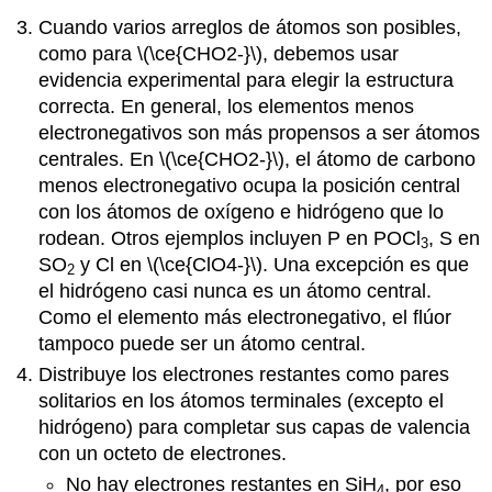
Cuando varios arreglos de átomos son posibles,
como para \(\ce{CHO2-}\), debemos usar
evidencia experimental para elegir la estructura
correcta. En general, los elementos menos
electronegativos son más propensos a ser átomos
centrales. En \(\ce{CHO2-}\), el átomo de carbono
menos electronegativo ocupa la posición central
con los átomos de oxígeno e hidrógeno que lo
rodean. Otros ejemplos incluyen P en POCl
, S en
3
SO
y Cl en \(\ce{ClO4-}\). Una excepción es que
2
el hidrógeno casi nunca es un átomo central.
Como el elemento más electronegativo, el flúor
tampoco puede ser un átomo central.
Distribuye los electrones restantes como pares
solitarios en los átomos terminales (excepto el
hidrógeno) para completar sus capas de valencia
con un octeto de electrones.
No hay electrones restantes en SiH
, por eso
4