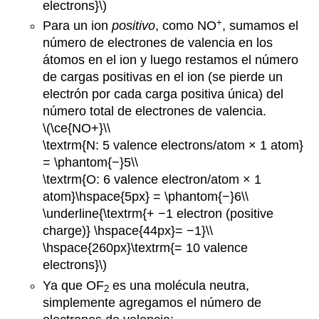
electrons}\)
+
Para un ion
positivo
, como NO
, sumamos el
número de electrones de valencia en los
átomos en el ion y luego restamos el número
de cargas positivas en el ion (se pierde un
electrón por cada carga positiva única) del
número total de electrones de valencia.
\(\ce{NO+}\\
\textrm{N: 5 valence electrons/atom × 1 atom}
= \phantom{−}5\\
\textrm{O: 6 valence electron/atom × 1
atom}\hspace{5px} = \phantom{−}6\\
\underline{\textrm{+ −1 electron (positive
charge)} \hspace{44px}= −1}\\
\hspace{260px}\textrm{= 10 valence
electrons}\)
Ya que OF
es una molécula neutra,
2
simplemente agregamos el número de