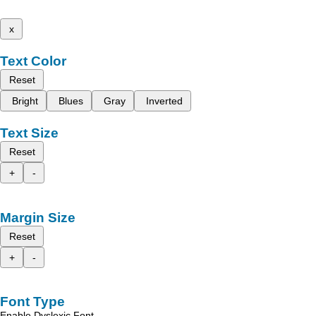
x
Text Color
Reset
Bright
Blues
Gray
Inverted
Text Size
Reset
+
-
Margin Size
Reset
+
-
Font Type
Enable Dyslexic Font