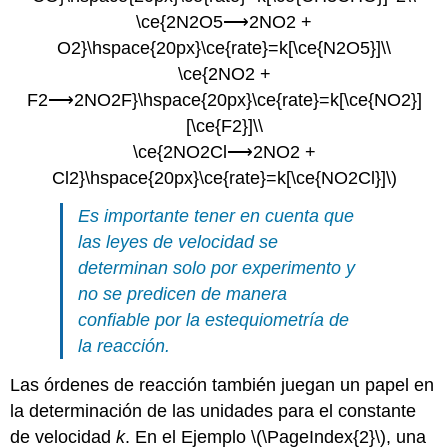
\ce{2N2O5⟶2NO2 +
O2}\hspace{20px}\ce{rate}=k[\ce{N2O5}]\\
\ce{2NO2 +
F2⟶2NO2F}\hspace{20px}\ce{rate}=k[\ce{NO2}]
[\ce{F2}]\\
\ce{2NO2Cl⟶2NO2 +
Cl2}\hspace{20px}\ce{rate}=k[\ce{NO2Cl}]\)
Es importante tener en cuenta que
las leyes de velocidad se
determinan solo por experimento y
no se predicen de manera
confiable por la estequiometría de
la reacción.
Las órdenes de reacción también juegan un papel en
la determinación de las unidades para el constante
de velocidad
k
. En el Ejemplo \(\PageIndex{2}\), una