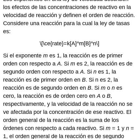
los efectos de las concentraciones de reactivo en la
velocidad de reacción y definen el orden de reacción.
Considere una reacción para la cual la ley de tasas
es:
\[\ce{rate}=k[A]^m[B]^n\]
Si el exponente
m
es 1, la reacción es de primer
orden con respecto a
A
. Si
m
es 2, la reacción es de
segundo orden con respecto a
A
. Si
n
es 1, la
reacción es de primer orden en
B
. Si n es 2, la
reacción es de segundo orden en
B
. Si
m
o
n
es
cero, la reacción es de orden cero en
A
o
B
,
respectivamente, y la velocidad de la reacción no se
ve afectada por la concentración de ese reactivo. El
orden general de la reacción es la suma de los
órdenes con respecto a cada reactivo. Si
m
= 1 y
n
=
1, el orden general de la reacción es de segundo