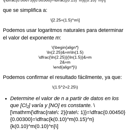
\[\dfrac{0.00675}{0.00300}=\dfrac{(0.15)^m}{(0.10)^m}\]
que se simplifica a:
\[2.25=(1.5)^m\]
Podemos usar logaritmos naturales para determinar
el valor del exponente
m
:
\(\begin{align*}
\ln(2.25)&=m\ln(1.5)
\dfrac{\ln(2.25)}{\ln(1.5)}&=m
2&=m
\end{align*}\)
Podemos confirmar el resultado fácilmente, ya que:
\(1.5^2=2.25\)
Determine el valor de n a partir de datos en los
que [Cl
] varía y [NO] es constante.
\
2
[\mathrm{\dfrac{rate\: 2}{rate\: 1}}=\dfrac{0.00450}
{0.00300}=\dfrac{k(0.10)^m(0.15)^n}
{k(0.10)^m(0.10)^n}\]