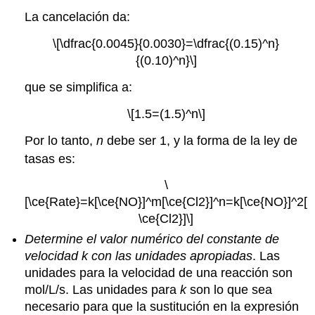
La cancelación da:
\[\dfrac{0.0045}{0.0030}=\dfrac{(0.15)^n}
{(0.10)^n}\]
que se simplifica a:
\[1.5=(1.5)^n\]
Por lo tanto,
n
debe ser 1, y la forma de la ley de
tasas es:
\
[\ce{Rate}=k[\ce{NO}]^m[\ce{Cl2}]^n=k[\ce{NO}]^2[
\ce{Cl2}]\]
Determine el valor numérico del constante de
velocidad k con las unidades apropiadas
. Las
unidades para la velocidad de una reacción son
mol/L/s. Las unidades para
k
son lo que sea
necesario para que la sustitución en la expresión