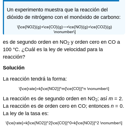
Un experimento muestra que la reacción del
dióxido de nitrógeno con el monóxido de carbono:
\[\ce{NO2}(g)+\ce{CO}(g)⟶\ce{NO}(g)+\ce{CO2}(g)
\nonumber\]
es de segundo orden en NO
y orden cero en CO a
2
100 °C. ¿Cuál es la ley de velocidad para la
reacción?
Solución
La reacción tendrá la forma:
\[\ce{rate}=k[\ce{NO2}]^m[\ce{CO}]^n \nonumber\]
La reacción es de segundo orden en NO
; así
m
= 2.
2
La reacción es de orden cero en CO; entonces
n
= 0.
La ley de la tasa es:
\[\ce{rate}=k[\ce{NO2}]^2[\ce{CO}]^0=k[\ce{NO2}]^2 \nonumber\]