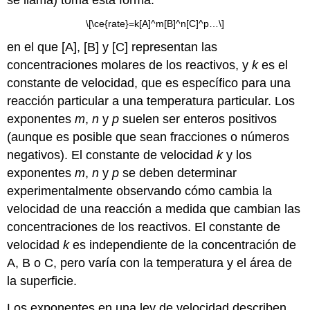
\[\ce{rate}=k[A]^m[B]^n[C]^p…\]
en el que [A], [B] y [C] representan las
concentraciones molares de los reactivos, y
k
es el
constante de velocidad, que es específico para una
reacción particular a una temperatura particular. Los
exponentes
m
,
n
y
p
suelen ser enteros positivos
(aunque es posible que sean fracciones o números
negativos). El constante de velocidad
k
y los
exponentes
m
,
n
y
p
se deben determinar
experimentalmente observando cómo cambia la
velocidad de una reacción a medida que cambian las
concentraciones de los reactivos. El constante de
velocidad
k
es independiente de la concentración de
A, B o C, pero varía con la temperatura y el área de
la superficie.
Los exponentes en una ley de velocidad describen