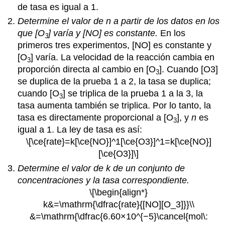
de tasa es igual a 1.
Determine el valor de n a partir de los datos en los
que [O
] varía y [NO] es constante.
En los
3
primeros tres experimentos, [NO] es constante y
[O
] varía. La velocidad de la reacción cambia en
3
proporción directa al cambio en [O
]. Cuando [O3]
3
se duplica de la prueba 1 a 2, la tasa se duplica;
cuando [O
] se triplica de la prueba 1 a la 3, la
3
tasa aumenta también se triplica. Por lo tanto, la
tasa es directamente proporcional a [O
], y
n
es
3
igual a 1. La ley de tasa es así:
\[\ce{rate}=k[\ce{NO}]^1[\ce{O3}]^1=k[\ce{NO}]
[\ce{O3}]\]
Determine el valor de k de un conjunto de
concentraciones y la tasa correspondiente.
\[\begin{align*}
k&=\mathrm{\dfrac{rate}{[NO][O_3]}}\\
&=\mathrm{\dfrac{6.60×10^{−5}\cancel{mol\: