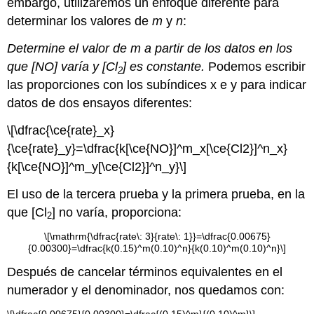
embargo, utilizaremos un enfoque diferente para
determinar los valores de
m
y
n
:
Determine el valor de m a partir de los datos en los
que [NO] varía y [Cl
] es constante.
Podemos escribir
2
las proporciones con los subíndices x e y para indicar
datos de dos ensayos diferentes:
\[\dfrac{\ce{rate}_x}
{\ce{rate}_y}=\dfrac{k[\ce{NO}]^m_x[\ce{Cl2}]^n_x}
{k[\ce{NO}]^m_y[\ce{Cl2}]^n_y}\]
El uso de la tercera prueba y la primera prueba, en la
que [Cl
] no varía, proporciona:
2
\[\mathrm{\dfrac{rate\: 3}{rate\: 1}}=\dfrac{0.00675}
{0.00300}=\dfrac{k(0.15)^m(0.10)^n}{k(0.10)^m(0.10)^n}\]
Después de cancelar términos equivalentes en el
numerador y el denominador, nos quedamos con: