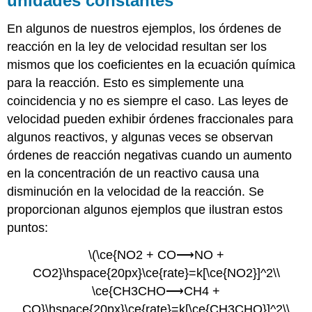
unidades constantes
En algunos de nuestros ejemplos, los órdenes de
reacción en la ley de velocidad resultan ser los
mismos que los coeficientes en la ecuación química
para la reacción. Esto es simplemente una
coincidencia y no es siempre el caso. Las leyes de
velocidad pueden exhibir órdenes fraccionales para
algunos reactivos, y algunas veces se observan
órdenes de reacción negativas cuando un aumento
en la concentración de un reactivo causa una
disminución en la velocidad de la reacción. Se
proporcionan algunos ejemplos que ilustran estos
puntos:
\(\ce{NO2 + CO⟶NO +
CO2}\hspace{20px}\ce{rate}=k[\ce{NO2}]^2\\
\ce{CH3CHO⟶CH4 +
CO}\hspace{20px}\ce{rate}=k[\ce{CH3CHO}]^2\\