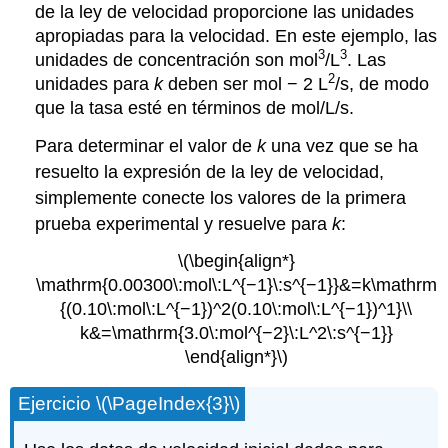
de la ley de velocidad proporcione las unidades
apropiadas para la velocidad. En este ejemplo, las
3
3
unidades de concentración son mol
/L
. Las
2
unidades para
k
deben ser mol − 2 L
/s, de modo
que la tasa esté en términos de mol/L/s.
Para determinar el valor de
k
una vez que se ha
resuelto la expresión de la ley de velocidad,
simplemente conecte los valores de la primera
prueba experimental y resuelve para
k
:
\(\begin{align*}
\mathrm{0.00300\:mol\:L^{−1}\:s^{−1}}&=k\mathrm
{(0.10\:mol\:L^{−1})^2(0.10\:mol\:L^{−1})^1}\\
k&=\mathrm{3.0\:mol^{−2}\:L^2\:s^{−1}}
\end{align*}\)
Ejercicio \(\PageIndex{3}\)