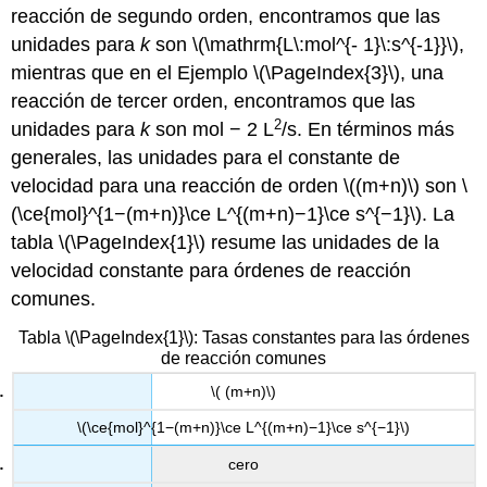
reacción de segundo orden, encontramos que las
unidades para
k
son \(\mathrm{L\:mol^{- 1}\:s^{-1}}\),
mientras que en el Ejemplo \(\PageIndex{3}\), una
reacción de tercer orden, encontramos que las
2
unidades para
k
son mol − 2 L
/s. En términos más
generales, las unidades para el constante de
velocidad para una reacción de orden \((m+n)\) son \
(\ce{mol}^{1−(m+n)}\ce L^{(m+n)−1}\ce s^{−1}\). La
tabla \(\PageIndex{1}\) resume las unidades de la
velocidad constante para órdenes de reacción
comunes.
Tabla \(\PageIndex{1}\): Tasas constantes para las órdenes
de reacción comunes
\( (m+n)\)
\(\ce{mol}^{1−(m+n)}\ce L^{(m+n)−1}\ce s^{−1}\)
cero