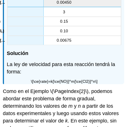
0.00450
3
0.15
0.10
0.00675
Solución
La ley de velocidad para esta reacción tendrá la
forma:
\[\ce{rate}=k[\ce{NO}]^m[\ce{Cl2}]^n\]
Como en el Ejemplo \(\PageIndex{2}\), podemos
abordar este problema de forma gradual,
determinando los valores de
m
y
n
a partir de los
datos experimentales y luego usando estos valores
para determinar el valor de
k
. En este ejemplo, sin