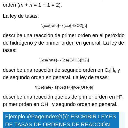
orden (
m
+
n
= 1 + 1 = 2).
La ley de tasas:
\[\ce{rate}=k[\ce{H2O2}]\]
describe una reacción de primer orden en el peróxido
de hidrógeno y de primer orden en general. La ley de
tasas:
\[\ce{rate}=k[\ce{C4H6}]^2\]
describe una reacción de segundo orden en C
H
y
4
6
de segundo orden en general. La ley de tasas:
\[\ce{rate}=k[\ce{H+}][\ce{OH-}]\]
+
describe una reacción que es de primer orden en H
,
−
primer orden en OH
y segundo orden en general.
Ejemplo \(\PageIndex{1}\): ESCRIBIR LEYES
DE TASAS DE ORDENES DE REACCIÓN