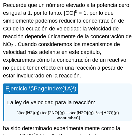
Recuerde que un número elevado a la potencia cero
0
es igual a 1, por lo tanto, [CO]
= 1, por lo que
simplemente podemos reducir la concentración de
CO de la ecuación de velocidad: la velocidad de
reacción depende únicamente de la concentración de
NO
. Cuando consideremos los mecanismos de
2
velocidad más adelante en este capítulo,
explicaremos cómo la concentración de un reactivo
no puede tener efecto en una reacción a pesar de
estar involucrado en la reacción.
Ejercicio \(\PageIndex{1A}\)
La ley de velocidad para la reacción:
\[\ce{H2}(g)+\ce{2NO}(g)⟶\ce{N2O}(g)+\ce{H2O}(g)
\nonumber\]
ha sido determinado experimentalmente como la
2