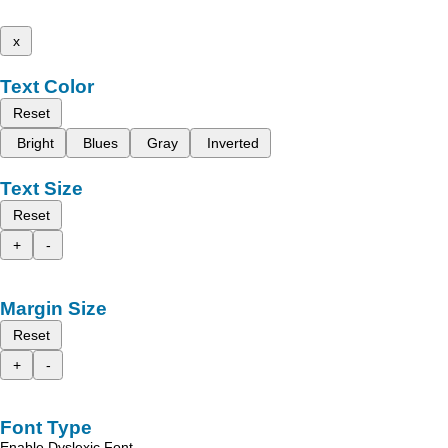
x
Text Color
Reset
Bright
Blues
Gray
Inverted
Text Size
Reset
+
-
Margin Size
Reset
+
-
Font Type
Enable Dyslexic Font