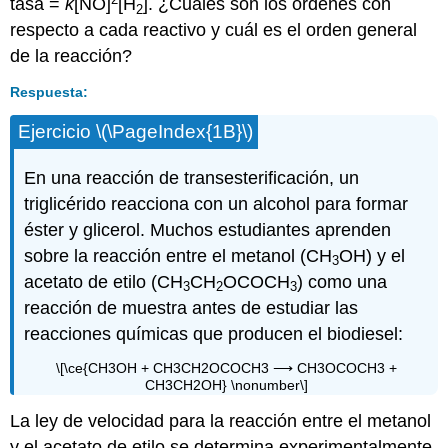
tasa =
k
[NO]
[H
]. ¿Cuáles son los órdenes con
2
respecto a cada reactivo y cuál es el orden general
de la reacción?
Respuesta:
Ejercicio \(\PageIndex{1B}\)
En una reacción de transesterificación, un
triglicérido reacciona con un alcohol para formar
éster y glicerol. Muchos estudiantes aprenden
sobre la reacción entre el metanol (CH
OH) y el
3
acetato de etilo (CH
CH
OCOCH
) como una
3
2
3
reacción de muestra antes de estudiar las
reacciones químicas que producen el biodiesel:
\[\ce{CH3OH + CH3CH2OCOCH3 ⟶ CH3OCOCH3 +
CH3CH2OH} \nonumber\]
La ley de velocidad para la reacción entre el metanol
y el acetato de etilo se determina experimentalmente