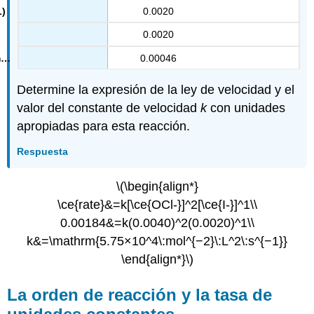
0.0020
0.0020
0.00046
Determine la expresión de la ley de velocidad y el
valor del constante de velocidad
k
con unidades
apropiadas para esta reacción.
Respuesta
\(\begin{align*}
\ce{rate}&=k[\ce{OCl-}]^2[\ce{I-}]^1\\
0.00184&=k(0.0040)^2(0.0020)^1\\
k&=\mathrm{5.75×10^4\:mol^{−2}\:L^2\:s^{−1}}
\end{align*}\)
La orden de reacción y la tasa de