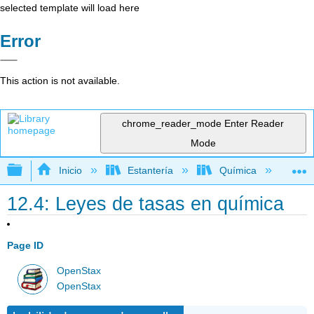
selected template will load here
Error
This action is not available.
chrome_reader_mode
Enter Reader
Mode
Expandir/contraer jerarquía global
Inicio
Estantería
Química
Li
12.4: Leyes de tasas en química
Page ID
OpenStax
OpenStax