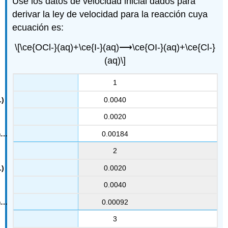
Use los datos de velocidad inicial dados para
derivar la ley de velocidad para la reacción cuya
ecuación es:
\[\ce{OCl-}(aq)+\ce{I-}(aq)⟶\ce{OI-}(aq)+\ce{Cl-}
(aq)\]
1
0.0040
0.0020
0.00184
2
0.0020
0.0040
0.00092
3