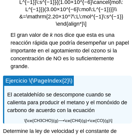
L^{−1}}\:s^{−1}}{(1.00×10^{−6}\cancel{mol\:
L^{−1}})(3.00×10^{−6}\:mol\:L^{−1})}}\\
&=\mathrm{2.20×10^7\:L\:mol^{−1}\:s^{−1}}
\end{align*}\]
El gran valor de
k
nos dice que esta es una
reacción rápida que podría desempeñar un papel
importante en el agotamiento del ozono si la
concentración de NO es lo suficientemente
grande.
Ejercicio \(\PageIndex{2}\)
El acetaldehído se descompone cuando se
calienta para producir el metano y el monóxido de
carbono de acuerdo con la ecuación
\[\ce{CH3CHO}(g)⟶\ce{CH4}(g)+\ce{CO}(g)\]
Determine la ley de velocidad y el constante de