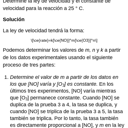
Determine la ley de velocidad y el constante de
velocidad para la reacción a 25 ° C.
Solución
La ley de velocidad tendrá la forma:
\[\ce{rate}=k[\ce{NO}]^m[\ce{O3}]^n\]
Podemos determinar los valores de
m,
n
y
k
a partir
de los datos experimentales usando el siguiente
proceso de tres partes:
Determine el valor de m a partir de los datos en
los que [NO] varía y [O
] es constante.
En los
3
últimos tres experimentos, [NO] varía mientras
que [O
] permanece constante. Cuando [NO] se
3
duplica de la prueba 3 a 4, la tasa se duplica, y
cuando [NO] se triplica de la prueba 3 a 5, la tasa
también se triplica. Por lo tanto, la tasa también
es directamente proporcional a [NO], y
m
en la ley