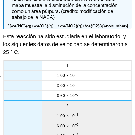
mapa muestra la disminución de la concentración
como un área púrpura. (crédito: modificación del
trabajo de la NASA)
\[\ce{NO}(g)+\ce{O3}(g)⟶\ce{NO2}(g)+\ce{O2}(g)\nonumber\]
Esta reacción ha sido estudiada en el laboratorio, y
los siguientes datos de velocidad se determinaron a
25 ° C.
1
−6
1.00 × 10
−6
3.00 × 10
−5
6.60 × 10
2
−6
1.00 × 10
−6
6.00 × 10
−4