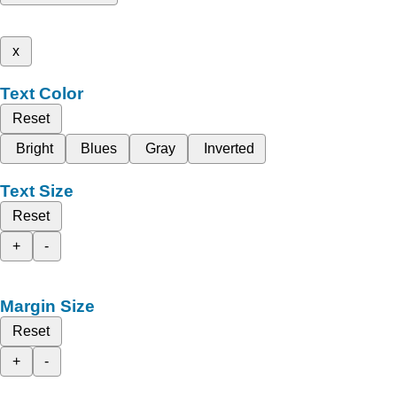
x
Text Color
Reset
Bright
Blues
Gray
Inverted
Text Size
Reset
+
-
Margin Size
Reset
+
-