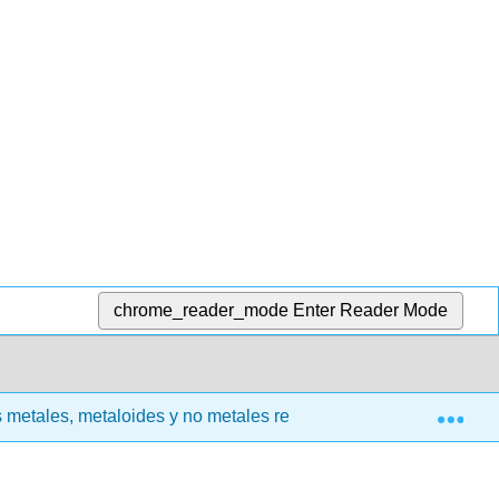
chrome_reader_mode
Enter Reader Mode
Exp
 metales, metaloides y no metales representativos
18