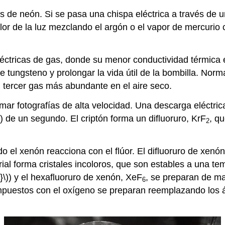
 de neón. Si se pasa una chispa eléctrica a través de u
color de la luz mezclando el argón o el vapor de mercurio
 eléctricas de gas, donde su menor conductividad térmica 
 de tungsteno y prolongar la vida útil de la bombilla. No
 tercer gas más abundante en el aire seco.
mar fotografías de alta velocidad. Una descarga eléctric
) de un segundo. El criptón forma un difluoruro, KrF
, q
2
el xenón reacciona con el flúor. El difluoruro de xenó
erial forma cristales incoloros, que son estables a una 
}\)) y el hexafluoruro de xenón, XeF
, se preparan de m
6
ompuestos con el oxígeno se preparan reemplazando los á