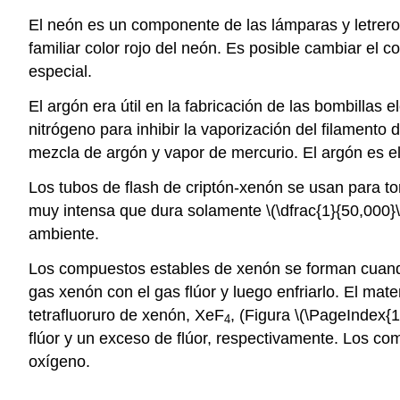
El neón es un componente de las lámparas y letreros
familiar color rojo del neón. Es posible cambiar el 
especial.
El argón era útil en la fabricación de las bombillas
nitrógeno para inhibir la vaporización del filamento
mezcla de argón y vapor de mercurio. El argón es el
Los tubos de flash de criptón-xenón se usan para to
muy intensa que dura solamente \(\dfrac{1}{50,000}\
ambiente.
Los compuestos estables de xenón se forman cuando 
gas xenón con el gas flúor y luego enfriarlo. El mat
tetrafluoruro de xenón, XeF
, (Figura \(\PageIndex{1
4
flúor y un exceso de flúor, respectivamente. Los c
oxígeno.