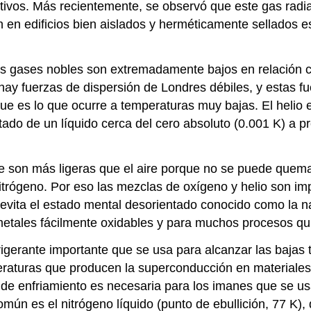
activos. Más recientemente, se observó que este gas rad
en edificios bien aislados y herméticamente sellados es 
 los gases nobles son extremadamente bajos en relación 
hay fuerzas de dispersión de Londres débiles, y estas 
es lo que ocurre a temperaturas muy bajas. El helio es 
ado de un líquido cerca del cero absoluto (0.001 K) a pr
que son más ligeras que el aire porque no se puede quem
nitrógeno. Por eso las mezclas de oxígeno y helio son im
evita el estado mental desorientado conocido como la na
metales fácilmente oxidables y para muchos procesos quí
refrigerante importante que se usa para alcanzar las baja
mperaturas que producen la superconducción en material
d de enfriamiento es necesaria para los imanes que se 
mún es el nitrógeno líquido (punto de ebullición, 77 K),