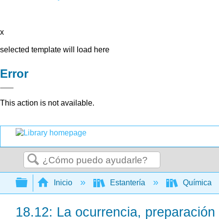
x
selected template will load here
Error
This action is not available.
Buscar
Expandir/contraer jerarquía global
Inicio
Estantería
Química
18.12: La ocurrencia, preparación