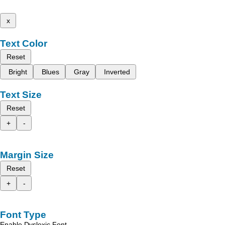
x
Text Color
Reset
Bright
Blues
Gray
Inverted
Text Size
Reset
+
-
Margin Size
Reset
+
-
Font Type
Enable Dyslexic Font