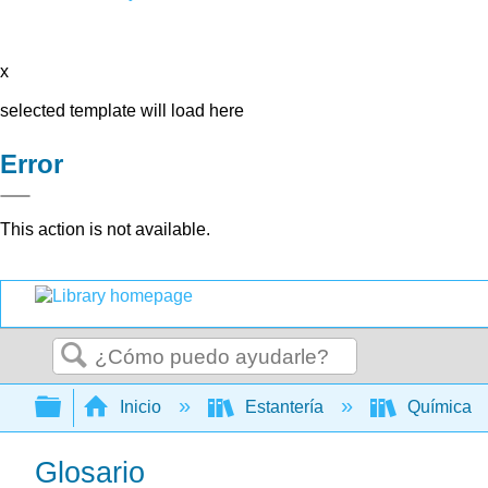
x
selected template will load here
Error
This action is not available.
Buscar
Expandir/contraer jerarquía global
Inicio
Estantería
Química
Glosario