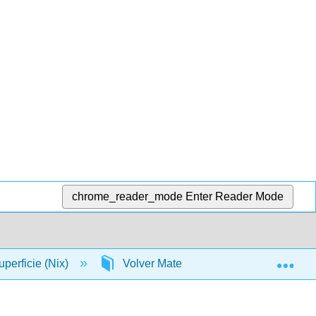
chrome_reader_mode
Enter Reader Mode
Exp
uperficie (Nix)
Volver Materia
Glosario