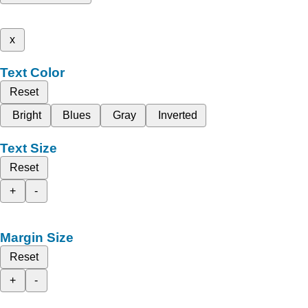
x
Text Color
Reset
Bright
Blues
Gray
Inverted
Text Size
Reset
+
-
Margin Size
Reset
+
-