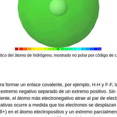
ático del átomo de hidrógeno, mostrado no polar por código de c
formar un enlace covalente, por ejemplo, H-H y F-F, la
ún extremo negativo separado de un extremo positivo. Si
nte, el átomo más electronegativo atrae al par de elec
gativas ocurre a medida que los electrones se desplazan
δ+) en el átomo electropositivo y un extremo parcialment