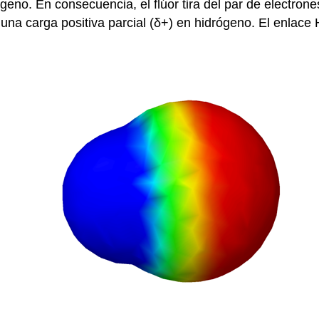
ógeno. En consecuencia, el flúor tira del par de electro
 una carga positiva parcial (δ+) en hidrógeno. El enlace H