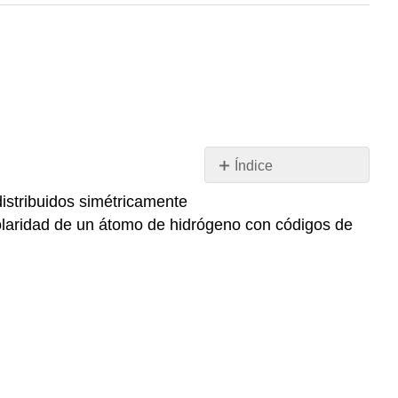
Índice
La
distribuidos simétricamente
polaridad
a polaridad de un átomo de hidrógeno con códigos de
de
un
átomo
La
polaridad
de
un
enlace
covalente