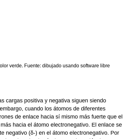
La
polaridad
de
una
molécula
olor verde. Fuente: dibujado usando software libre
s cargas positiva y negativa siguen siendo
n embargo, cuando los átomos de diferentes
trones de enlace hacia sí mismo más fuerte que el
 más hacia el átomo electronegativo. El enlace se
e negativo (δ-) en el átomo electronegativo. Por