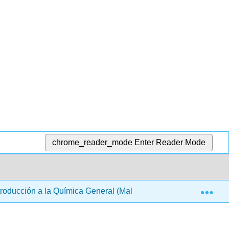
chrome_reader_mode
Enter Reader Mode
Exp
troducción a la Química General (Malik)
3: Compuest