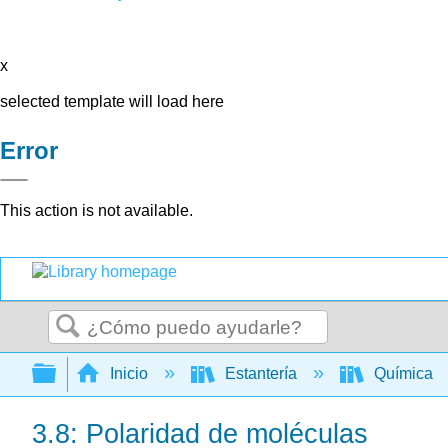
x
selected template will load here
Error
This action is not available.
Buscar
Expandir/contraer jerarquía global
Inicio
Estantería
Química
3.8: Polaridad de moléculas