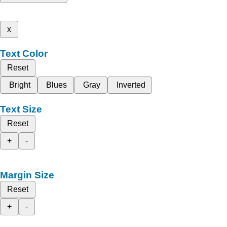
x
Text Color
Reset
Bright
Blues
Gray
Inverted
Text Size
Reset
+
-
Margin Size
Reset
+
-