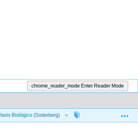
chrome_reader_mode
Enter Reader Mode
Exp
asis Biológico (Soderberg)
9: Reacciones de transfe