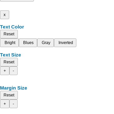
x
Text Color
Reset
Bright
Blues
Gray
Inverted
Text Size
Reset
+
-
Margin Size
Reset
+
-