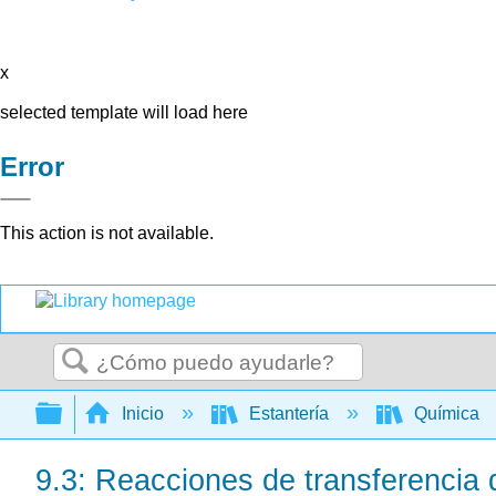
x
selected template will load here
Error
This action is not available.
Buscar
Expandir/contraer jerarquía global
Inicio
Estantería
Química
9.3: Reacciones de transferencia d