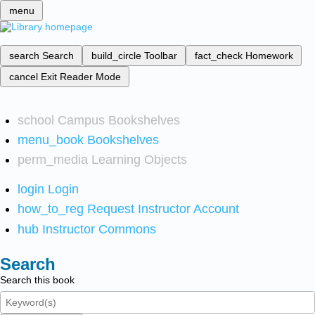
menu
search
Search
build_circle
Toolbar
fact_check
Homework
cancel
Exit Reader Mode
school
Campus Bookshelves
menu_book
Bookshelves
perm_media
Learning Objects
login
Login
how_to_reg
Request Instructor Account
hub
Instructor Commons
Search
Search this book