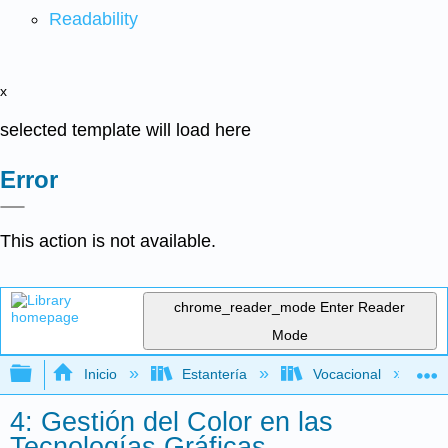
Readability
x
selected template will load here
Error
This action is not available.
chrome_reader_mode
Enter Reader
Mode
Expandir/contraer jerarquía global
Inicio
Estantería
Vocacional
4: Gestión del Color en las
Tecnologías Gráficas