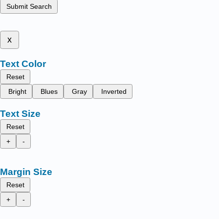
Submit Search
x
Text Color
Reset
Bright
Blues
Gray
Inverted
Text Size
Reset
+
-
Margin Size
Reset
+
-