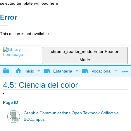
selected template will load here
Error
This action is not available.
chrome_reader_mode
Enter Reader
Mode
Expandir/contraer jerarquía global
Inicio
Estantería
Vocacional
4.5: Ciencia del color
Page ID
Graphic Communications Open Textbook Collective
BCCampus