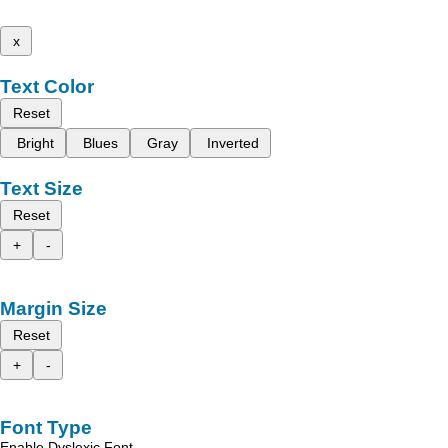
x
Text Color
Reset
Bright
Blues
Gray
Inverted
Text Size
Reset
+
-
Margin Size
Reset
+
-
Font Type
Enable Dyslexic Font