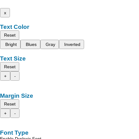
x
Text Color
Reset
Bright
Blues
Gray
Inverted
Text Size
Reset
+
-
Margin Size
Reset
+
-
Font Type
Enable Dyslexic Font