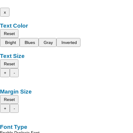
x
Text Color
Reset
Bright
Blues
Gray
Inverted
Text Size
Reset
+
-
Margin Size
Reset
+
-
Font Type
Enable Dyslexic Font