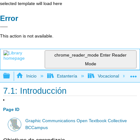
selected template will load here
Error
This action is not available.
chrome_reader_mode
Enter Reader
Mode
Expandir/contraer jerarquía global
Inicio
Estantería
Vocacional
7.1: Introducción
Page ID
Graphic Communications Open Textbook Collective
BCCampus