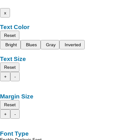
x
Text Color
Reset
Bright
Blues
Gray
Inverted
Text Size
Reset
+
-
Margin Size
Reset
+
-
Font Type
Enable Dyslexic Font