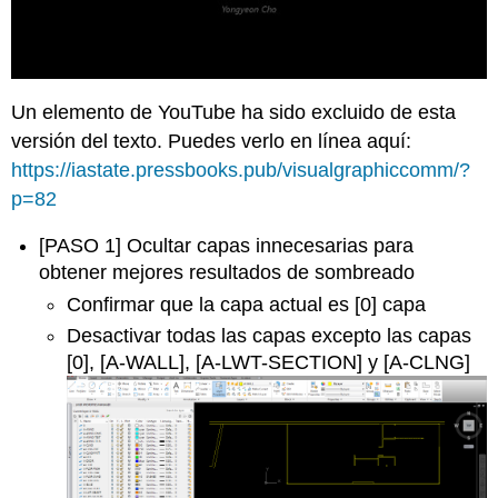
Un elemento de YouTube ha sido excluido de esta
versión del texto. Puedes verlo en línea aquí:
https://iastate.pressbooks.pub/visualgraphiccomm/?
p=82
[PASO 1] Ocultar capas innecesarias para
obtener mejores resultados de sombreado
Confirmar que la capa actual es [0] capa
Desactivar todas las capas excepto las capas
[0], [A-WALL], [A-LWT-SECTION] y [A-CLNG]