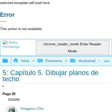
selected template will load here
Error
This action is not available.
chrome_reader_mode
Enter Reader
Mode
Expandir/contraer jerarquía global
Inicio
Estantería
Vocacional
5: Capítulo 5. Dibujar planos de
techo
Page ID
154445
Yongyeon Cho