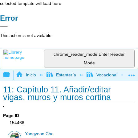
selected template will load here
Error
This action is not available.
chrome_reader_mode
Enter Reader
Mode
Expandir/contraer jerarquía global
Inicio
Estantería
Vocacional
11: Capítulo 11. Añadir/editar
vigas, muros y muros cortina
Page ID
154466
Yongyeon Cho