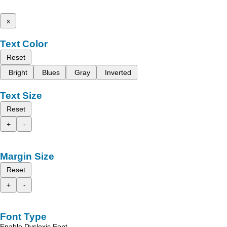
x
Text Color
Reset
Bright
Blues
Gray
Inverted
Text Size
Reset
+
-
Margin Size
Reset
+
-
Font Type
Enable Dyslexic Font