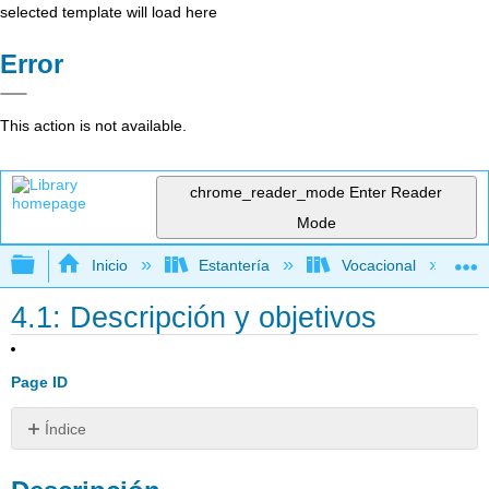
selected template will load here
Error
This action is not available.
chrome_reader_mode
Enter Reader
Mode
Expandir/contraer jerarquía global
Inicio
Estantería
Vocacional
4.1: Descripción y objetivos
Page ID
Índice
Descripción