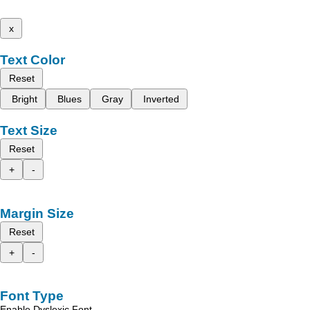
x
Text Color
Reset
Bright
Blues
Gray
Inverted
Text Size
Reset
+
-
Margin Size
Reset
+
-
Font Type
Enable Dyslexic Font