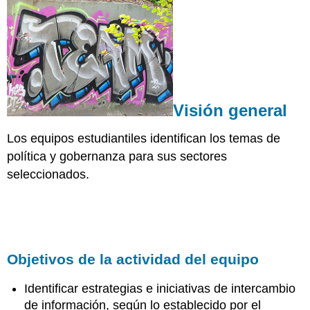
Objetivos
de
la
actividad
del
equipo
Opciones
Visión general
de
Asignación
Los equipos estudiantiles identifican los temas de
Rúbrica
política y gobernanza para sus sectores
de
Criterios
seleccionados.
de
Clasificación
Objetivos de la actividad del equipo
Identificar estrategias e iniciativas de intercambio
de información, según lo establecido por el