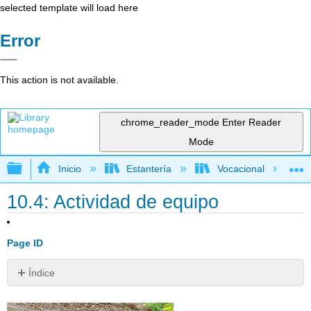
selected template will load here
Error
This action is not available.
chrome_reader_mode
Enter Reader
Mode
Expandir/contraer jerarquía global
Inicio
Estantería
Vocacional
10.4: Actividad de equipo
Page ID
Índice
Visión
general