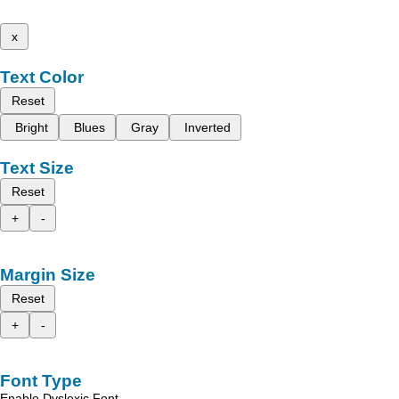
x
Text Color
Reset
Bright
Blues
Gray
Inverted
Text Size
Reset
+
-
Margin Size
Reset
+
-
Font Type
Enable Dyslexic Font