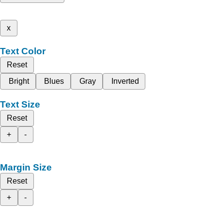
x
Text Color
Reset
Bright
Blues
Gray
Inverted
Text Size
Reset
+
-
Margin Size
Reset
+
-