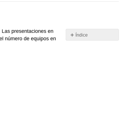
. Las presentaciones en
Índice
del número de equipos en
Descripción
Objetivos
Rúbrica
de
Criterios
de
Clasificación