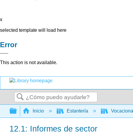
x
selected template will load here
Error
This action is not available.
Buscar
Expandir/contraer jerarquía global
Inicio
Estantería
Vocacion
12.1: Informes de sector