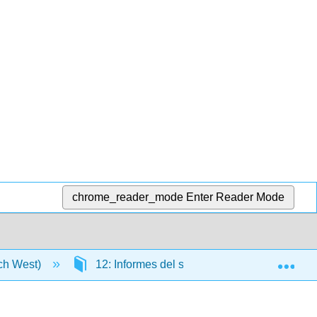
chrome_reader_mode
Enter Reader Mode
Exp
tch West)
12: Informes del sector
12.1: Infor