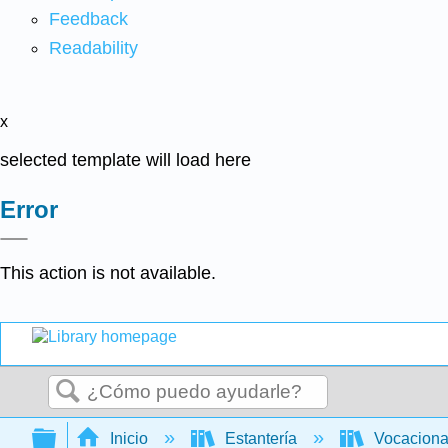
Feedback
Readability
x
selected template will load here
Error
This action is not available.
Buscar
Expandir/contraer jerarquía global
Inicio
Estantería
Vocacion