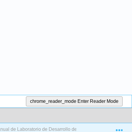
chrome_reader_mode
Enter Reader Mode
Exp
ual de Laboratorio de Desarrollo de Productos Alimenticios (Gi