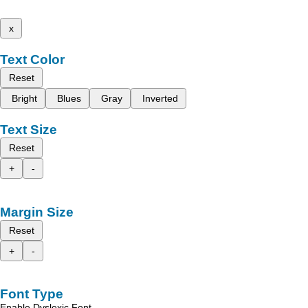
x
Text Color
Reset
Bright
Blues
Gray
Inverted
Text Size
Reset
+
-
Margin Size
Reset
+
-
Font Type
Enable Dyslexic Font