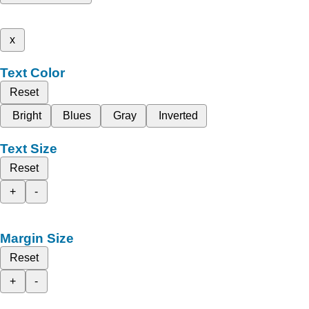
x
Text Color
Reset
Bright
Blues
Gray
Inverted
Text Size
Reset
+
-
Margin Size
Reset
+
-