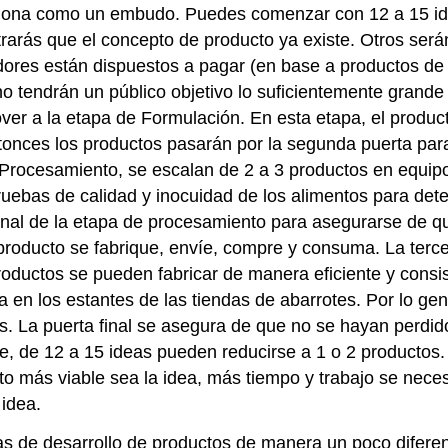
ciona como un embudo. Puedes comenzar con 12 a 15 idea
arás que el concepto de producto ya existe. Otros será
res están dispuestos a pagar (en base a productos de l
o tendrán un público objetivo lo suficientemente grande
er a la etapa de Formulación. En esta etapa, el product
tonces los productos pasarán por la segunda puerta para
 Procesamiento, se escalan de 2 a 3 productos en equip
pruebas de calidad y inocuidad de los alimentos para de
l final de la etapa de procesamiento para asegurarse de
 producto se fabrique, envíe, compre y consuma. La terce
é productos se pueden fabricar de manera eficiente y cons
a en los estantes de las tiendas de abarrotes. Por lo gene
. La puerta final se asegura de que no se hayan perdido
ate, de 12 a 15 ideas pueden reducirse a 1 o 2 producto
o más viable sea la idea, más tiempo y trabajo se nece
 idea.
s de desarrollo de productos de manera un poco diferent