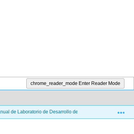
chrome_reader_mode
Enter Reader Mode
Exp
ual de Laboratorio de Desarrollo de Productos Alimenticios (Gi