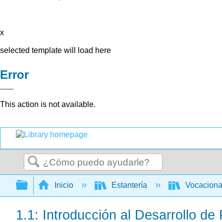
x
selected template will load here
Error
This action is not available.
Buscar
Expandir/contraer jerarquía global
Inicio
Estantería
Vocacion
1.1: Introducción al Desarrollo de