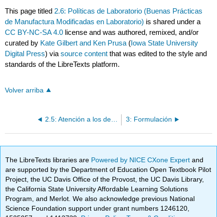
This page titled
2.6: Políticas de Laboratorio (Buenas Prácticas
de Manufactura Modificadas en Laboratorio)
is shared under a
CC BY-NC-SA 4.0
license and was authored, remixed, and/or
curated by
Kate Gilbert and Ken Prusa
(
Iowa State University
Digital Press
) via
source content
that was edited to the style and
standards of the LibreTexts platform.
Volver arriba
2.5: Atención a los detalles y toma de notas con las expectativas de los portátiles de laboratorio
3: Formulación
The LibreTexts libraries are
Powered by NICE CXone Expert
and
are supported by the Department of Education Open Textbook Pilot
Project, the UC Davis Office of the Provost, the UC Davis Library,
the California State University Affordable Learning Solutions
Program, and Merlot. We also acknowledge previous National
Science Foundation support under grant numbers 1246120,