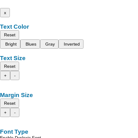
x
Text Color
Reset
Bright
Blues
Gray
Inverted
Text Size
Reset
+
-
Margin Size
Reset
+
-
Font Type
Enable Dyslexic Font