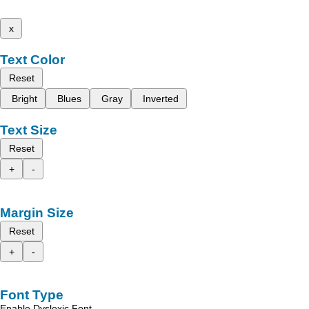
x
Text Color
Reset
Bright
Blues
Gray
Inverted
Text Size
Reset
+
-
Margin Size
Reset
+
-
Font Type
Enable Dyslexic Font