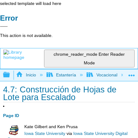
selected template will load here
Error
This action is not available.
chrome_reader_mode
Enter Reader
Mode
Expandir/contraer jerarquía global
Inicio
Estantería
Vocacional
4.7: Construcción de Hojas de
Lote para Escalado
Page ID
Kate Gilbert and Ken Prusa
Iowa State University
via
Iowa State University Digital