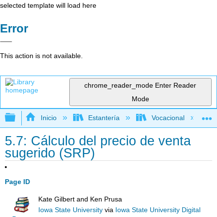
selected template will load here
Error
This action is not available.
chrome_reader_mode
Enter Reader
Mode
Expandir/contraer jerarquía global
Inicio
Estantería
Vocacional
5.7: Cálculo del precio de venta
sugerido (SRP)
Page ID
Kate Gilbert and Ken Prusa
Iowa State University
via
Iowa State University Digital