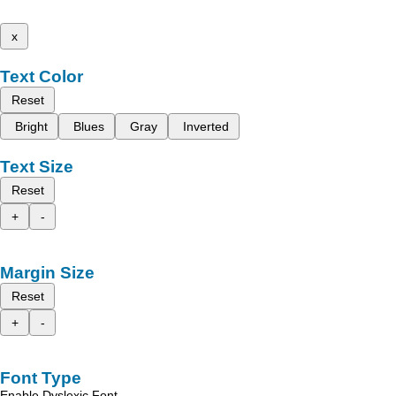
x
Text Color
Reset
Bright
Blues
Gray
Inverted
Text Size
Reset
+
-
Margin Size
Reset
+
-
Font Type
Enable Dyslexic Font