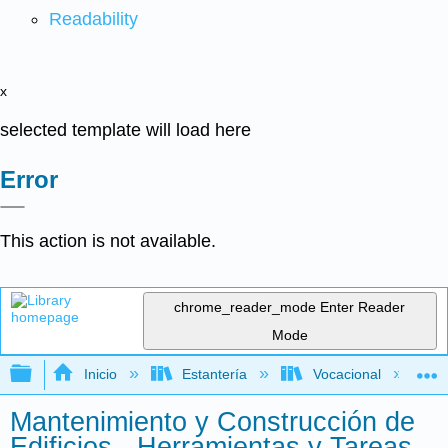
Readability
x
selected template will load here
Error
This action is not available.
chrome_reader_mode
Enter Reader
Mode
Expandir/contraer jerarquía global
Inicio
Estantería
Vocacional
Mantenimiento y Construcción de
Edificios - Herramientas y Tareas