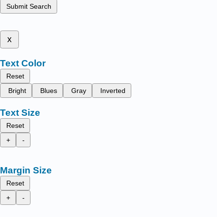
Submit Search
x
Text Color
Reset
Bright
Blues
Gray
Inverted
Text Size
Reset
+
-
Margin Size
Reset
+
-