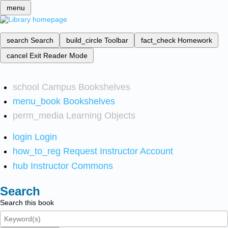
menu
search
Search
build_circle
Toolbar
fact_check
Homework
cancel
Exit Reader Mode
school
Campus Bookshelves
menu_book
Bookshelves
perm_media
Learning Objects
login
Login
how_to_reg
Request Instructor Account
hub
Instructor Commons
Search
Search this book