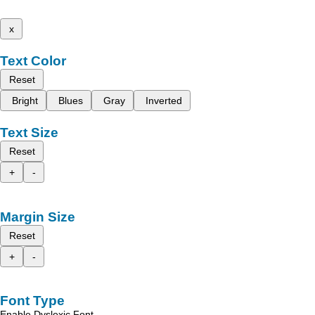
x
Text Color
Reset
Bright
Blues
Gray
Inverted
Text Size
Reset
+
-
Margin Size
Reset
+
-
Font Type
Enable Dyslexic Font