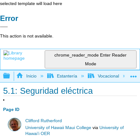
selected template will load here
Error
This action is not available.
chrome_reader_mode
Enter Reader
Mode
Expandir/contraer jerarquía global
Inicio
Estantería
Vocacional
5.1: Seguridad eléctrica
Page ID
Clifford Rutherford
University of Hawaii Maui College
via
University of
Hawaiʻi OER