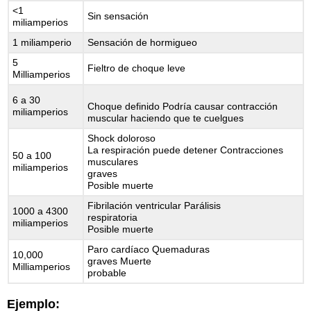
<1
Sin sensación
miliamperios
1 miliamperio
Sensación de hormigueo
5
Fieltro de choque leve
Milliamperios
6 a 30
Choque definido Podría causar contracción
miliamperios
muscular haciendo que te cuelgues
Shock doloroso
La respiración puede detener Contracciones
50 a 100
musculares
miliamperios
graves
Posible muerte
Fibrilación ventricular Parálisis
1000 a 4300
respiratoria
miliamperios
Posible muerte
Paro cardíaco Quemaduras
10,000
graves Muerte
Milliamperios
probable
Ejemplo: